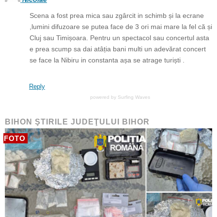
Scena a fost prea mica sau zgârcit in schimb și la ecrane
,lumini difuzoare se putea face de 3 ori mai mare la fel că și
Cluj sau Timișoara. Pentru un spectacol sau concertul asta
e prea scump sa dai atâția bani multi un adevărat concert
se face la Nibiru in constanta așa se atrage turiști .
Reply
powered by
Surfing Waves
BIHON ŞTIRILE JUDEŢULUI BIHOR
FOTO