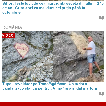
Bihorul este lovit de cea mai cruntă secetă din ultimii 140
de ani. Criza apei va mai dura cel puțin până în
octombrie
5
ROMÂNIA
VIDEO
Tupeu revoltător pe Transfăgărășan: Un turist a
vandalizat o stâncă pentru „Anna” și a sfidat martorii
5