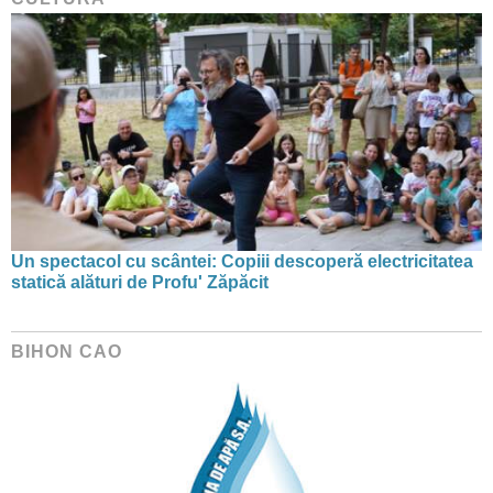
Un spectacol cu scântei: Copiii descoperă electricitatea
statică alături de Profu' Zăpăcit
BIHON CAO