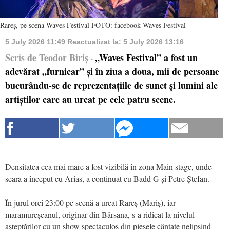
Rareș, pe scena Waves Festival FOTO: facebook Waves Festival
5 July 2026 11:49
Reactualizat la:
5 July 2026 13:16
Scris de Teodor Biriș
„Waves Festival” a fost un
-
adevărat „furnicar” și în ziua a doua, mii de persoane
bucurându-se de reprezentațiile de sunet și lumini ale
artiștilor care au urcat pe cele patru scene.
Densitatea cea mai mare a fost vizibilă în zona Main stage, unde
seara a început cu Arias, a continuat cu Badd G și Petre Ștefan.
În jurul orei 23:00 pe scenă a urcat Rareș (Mariș), iar
maramureșeanul, originar din Bârsana, s-a ridicat la nivelul
așteptărilor cu un show spectaculos din piesele cântate nelipsind