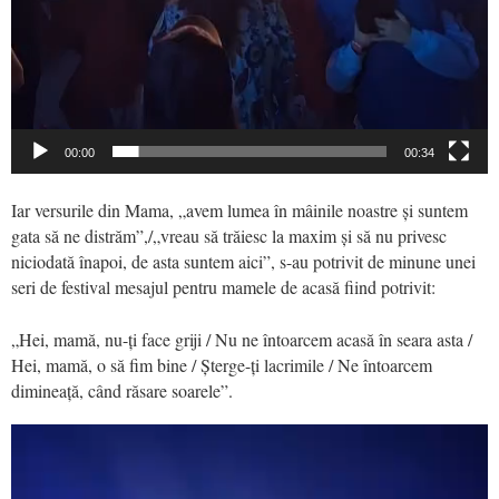
00:00
00:34
Iar versurile din Mama, „avem lumea în mâinile noastre și suntem
gata să ne distrăm”,/„vreau să trăiesc la maxim și să nu privesc
niciodată înapoi, de asta suntem aici”, s-au potrivit de minune unei
seri de festival mesajul pentru mamele de acasă fiind potrivit:
„Hei, mamă, nu-ți face griji / Nu ne întoarcem acasă în seara asta /
Hei, mamă, o să fim bine / Șterge-ți lacrimile / Ne întoarcem
dimineață, când răsare soarele”.
Video
Player