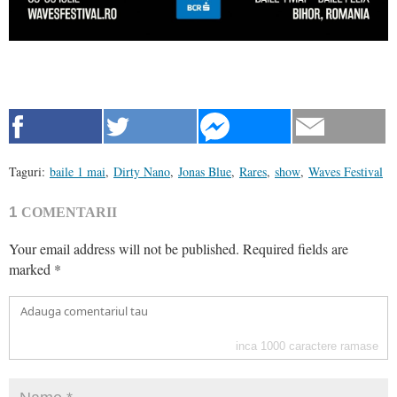
Taguri:
baile 1 mai
,
Dirty Nano
,
Jonas Blue
,
Rares
,
show
,
Waves Festival
1
COMENTARII
Your email address will not be published.
Required fields are
marked
*
inca
1000
caractere ramase