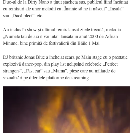
Duo-ul de la Dirty Nano a ținut ștacheta sus, publicul fiind încântat
cu remixuri ale unor melodii ca „Înainte să ne fi născut” „Insula”
sau „Dacă pleci”, etc.
Au inclus în show și ultimul remix lansat zilele trecută, melodia
„Numele tău de azi îl voi uita” lansată în anul 2000 de Adrian
Minune, bine primită de festivalierii din Băile 1 Mai.
DJ britanic Jonas Blue a încheiat seara pe Main stage cu o prestație
explozivă dance-pop, din play list nelipsind celebrele „Perfect
strangers”, „Fast car” sau „Mama”, piese care au miliarde de
vizualizări pe diferitele platforme de streaming.
Video
Player