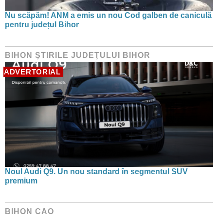
Nu scăpăm! ANM a emis un nou Cod galben de caniculă
pentru județul Bihor
BIHON ŞTIRILE JUDEŢULUI BIHOR
ADVERTORIAL
Noul Audi Q9. Un nou standard în segmentul SUV
premium
BIHON CAO