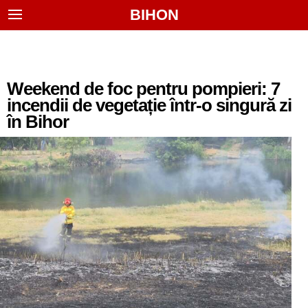
BIHON
Weekend de foc pentru pompieri: 7
incendii de vegetație într-o singură zi
în Bihor