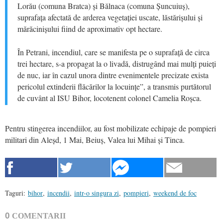
Lorău (comuna Bratca) și Bălnaca (comuna Șuncuiuș),
suprafața afectată de arderea vegetației uscate, lăstărișului și
mărăcinișului fiind de aproximativ opt hectare.
În Petrani, incendiul, care se manifesta pe o suprafață de circa
trei hectare, s-a propagat la o livadă, distrugând mai mulți puieți
de nuc, iar în cazul unora dintre evenimentele precizate exista
pericolul extinderii flăcărilor la locuințe”, a transmis purtătorul
de cuvânt al ISU Bihor, locotenent colonel Camelia Roșca.
Pentru stingerea incendiilor, au fost mobilizate echipaje de pompieri
militari din Aleșd, 1 Mai, Beiuș, Valea lui Mihai și Tinca.
Taguri:
bihor
,
incendii
,
intr-o singura zi
,
pompieri
,
weekend de foc
0
COMENTARII