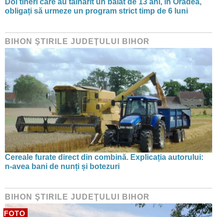
Doi tineri care au tâlhărit un băiat de 13 ani, în Oradea,
obligați să urmeze un program strict timp de 6 luni
BIHON ŞTIRILE JUDEŢULUI BIHOR
Cereale furate direct din combină. Explicația autorului:
n-avea bani de nunți și botezuri
BIHON ŞTIRILE JUDEŢULUI BIHOR
FOTO