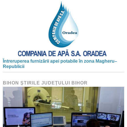
Întreruperea furnizării apei potabile în zona Magheru–
Republicii
BIHON ŞTIRILE JUDEŢULUI BIHOR