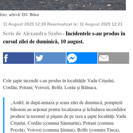
foto: arhivă/ ISU Bihor
11 August 2025 12:20
Reactualizat la:
11 August 2025 12:21
Scris de Alexandra Szabo
Incidentele s-au produs în
-
cursul zilei de duminică, 10 august.
Cele șapte incendii s-au produs în localitățile Vadu Crișului,
Cordău, Petrani, Voivozi, Belfir, Lorău și Bălnaca.
„Astfel, în după-amiaza și seara zilei de duminică, pompierii
bihoreni au acționat pentru localizarea și lichidarea incendiilor
produse la terenuri și pășuni de pe raza a șapte localități: Vadu
Crișului, Cordău (comuna Sânmartin), Petrani (comuna
Pocola), Voivozi (comuna Șimian), Belfir (comuna Tinca),