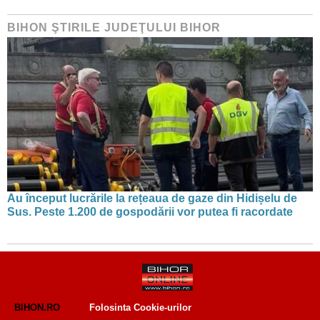
BIHON ŞTIRILE JUDEŢULUI BIHOR
Au început lucrările la rețeaua de gaze din Hidișelu de
Sus. Peste 1.200 de gospodării vor putea fi racordate
BIHON.RO
Folosinta Cookie-urilor