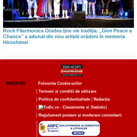
Rock Filarmonica Oradea ţine vie tradiția: „Give Peace a
Chance” a adunat din nou artiștii orădeni în memoria
Hiroshimei
BIHON.RO
Folosinta Cookie-urilor
Termeni si conditii de utilizare
Politica de confidentialitate
Redactia
Regulament postare și moderare comentarii