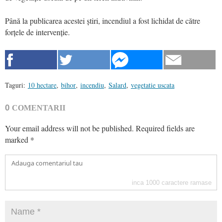
Până la publicarea acestei știri, incendiul a fost lichidat de către
forțele de intervenție.
Taguri:
10 hectare
,
bihor
,
incendiu
,
Salard
,
vegetatie uscata
0
COMENTARII
Your email address will not be published.
Required fields are
marked
*
inca
1000
caractere ramase