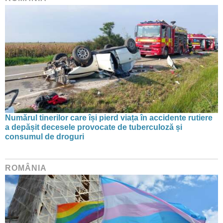
Numărul tinerilor care își pierd viața în accidente rutiere
a depășit decesele provocate de tuberculoză și
consumul de droguri
ROMÂNIA