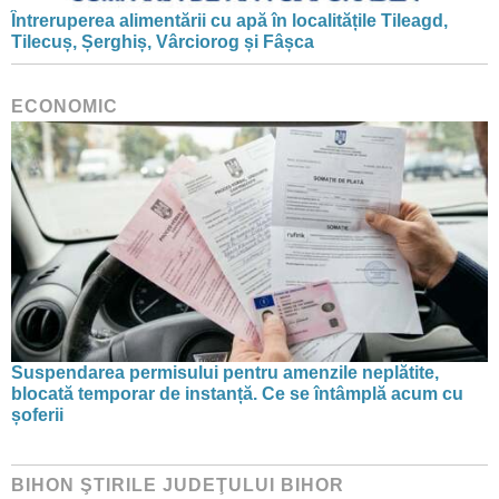
Întreruperea alimentării cu apă în localitățile Tileagd,
Tilecuș, Șerghiș, Vârciorog și Fâșca
ECONOMIC
Suspendarea permisului pentru amenzile neplătite,
blocată temporar de instanță. Ce se întâmplă acum cu
șoferii
BIHON ŞTIRILE JUDEŢULUI BIHOR