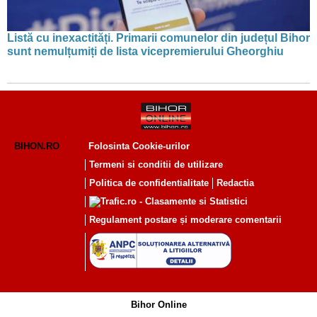
Listă cu inexactități. Primarii comunelor din județul Bihor
sunt nemulțumiți de lista vicepremierului Gheorghiu
BIHON.RO
Folosinta Cookie-urilor
Termeni si conditii de utilizare
Politica de confidentialitate
Redactia
Regulament postare și moderare comentarii
Bihor Online