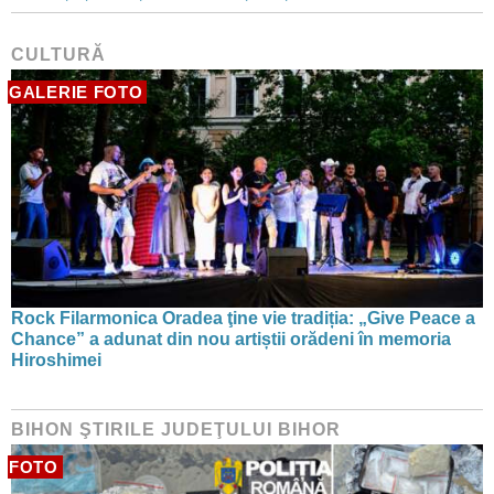
CULTURĂ
GALERIE FOTO
Rock Filarmonica Oradea ţine vie tradiția: „Give Peace a
Chance” a adunat din nou artiștii orădeni în memoria
Hiroshimei
BIHON ŞTIRILE JUDEŢULUI BIHOR
FOTO