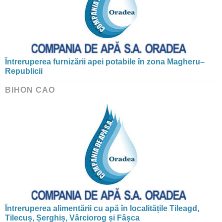
Întreruperea furnizării apei potabile în zona Magheru–
Republicii
BIHON CAO
Întreruperea alimentării cu apă în localitățile Tileagd,
Tilecuș, Șerghiș, Vârciorog și Fâșca