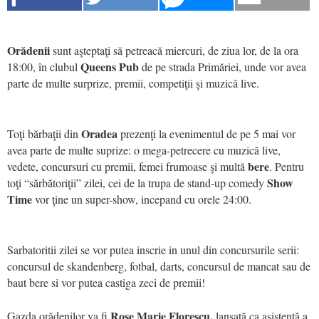
Orădenii
sunt aşteptaţi să petreacă miercuri, de ziua lor, de la ora
Queens Pub
18:00, în clubul
de pe strada Primăriei, unde vor avea
parte de multe surprize, premii, competiţii şi muzică live.
Oradea
Toţi bărbaţii din
prezenţi la evenimentul de pe 5 mai vor
avea parte de multe suprize: o mega-petrecere cu muzică live,
bere
vedete, concursuri cu premii, femei frumoase şi multă
. Pentru
Show
toţi “sărbătoriţii” zilei, cei de la trupa de stand-up comedy
Time
vor ţine un super-show, incepand cu orele 24:00.
Sarbatoritii zilei se vor putea inscrie in unul din concursurile serii:
concursul de skandenberg, fotbal, darts, concursul de mancat sau de
baut bere si vor putea castiga zeci de premii!
Rose Marie Florescu,
Gazda orădenilor va fi
lansată ca asistentă a