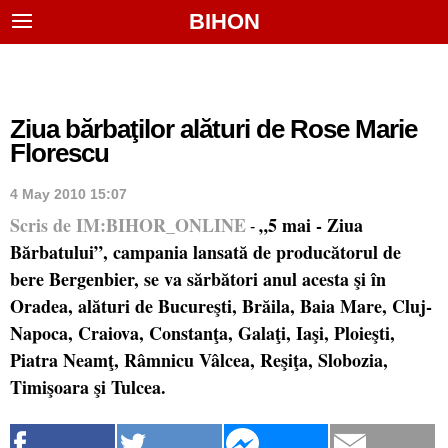
BIHON
Ziua bărbaţilor alături de Rose Marie
Florescu
4 May 2010 15:07
Scris de IM:BIHOR_ONLINE
„5 mai - Ziua
-
Bărbatului”, campania lansată de producătorul de
bere Bergenbier, se va sărbători anul acesta şi în
Oradea, alături de Bucureşti, Brăila, Baia Mare, Cluj-
Napoca, Craiova, Constanţa, Galaţi, Iaşi, Ploieşti,
Piatra Neamţ, Râmnicu Vâlcea, Reşiţa, Slobozia,
Timişoara şi Tulcea.