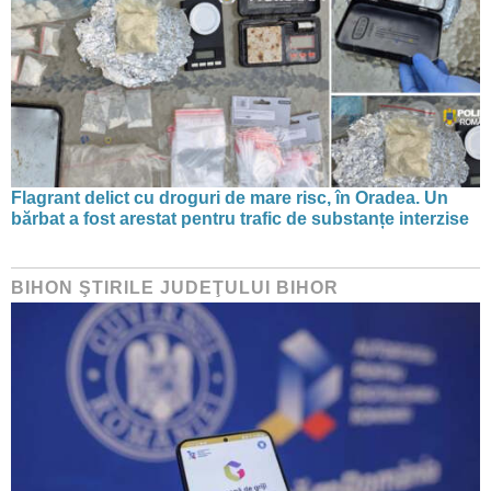
Flagrant delict cu droguri de mare risc, în Oradea. Un
bărbat a fost arestat pentru trafic de substanțe interzise
BIHON ŞTIRILE JUDEŢULUI BIHOR