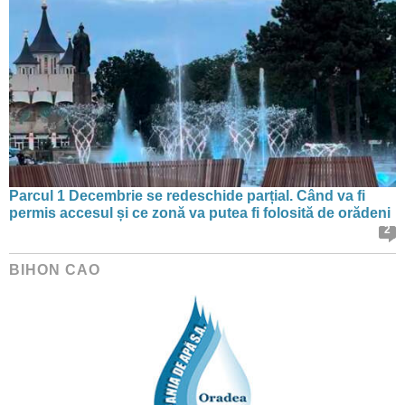
Parcul 1 Decembrie se redeschide parțial. Când va fi
permis accesul și ce zonă va putea fi folosită de orădeni
2
BIHON CAO