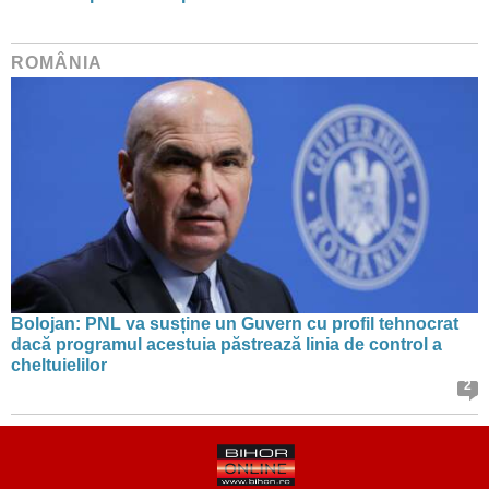
ROMÂNIA
Bolojan: PNL va susține un Guvern cu profil tehnocrat
dacă programul acestuia păstrează linia de control a
cheltuielilor
2