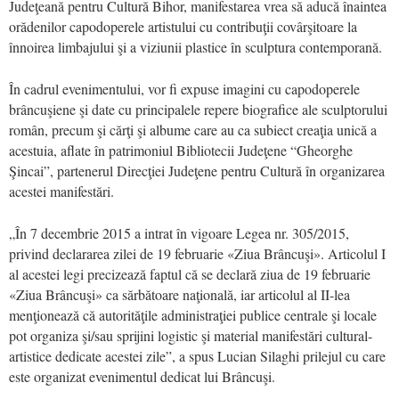
Judeţeană pentru Cultură Bihor, manifestarea vrea să aducă înaintea
orădenilor capodoperele artistului cu contribuţii covârşitoare la
înnoirea limbajului şi a viziunii plastice în sculptura contemporană.
În cadrul evenimentului, vor fi expuse imagini cu capodoperele
brâncuşiene şi date cu principalele repere biografice ale sculptorului
român, precum şi cărţi şi albume care au ca subiect creaţia unică a
acestuia, aflate în patrimoniul Bibliotecii Judeţene “Gheorghe
Şincai”, partenerul Direcţiei Judeţene pentru Cultură în organizarea
acestei manifestări.
„În 7 decembrie 2015 a intrat în vigoare Legea nr. 305/2015,
privind declararea zilei de 19 februarie «Ziua Brâncuşi». Articolul I
al acestei legi precizează faptul că se declară ziua de 19 februarie
«Ziua Brâncuşi» ca sărbătoare naţională, iar articolul al II-lea
menţionează că autorităţile administraţiei publice centrale şi locale
pot organiza şi/sau sprijini logistic şi material manifestări cultural-
artistice dedicate acestei zile”, a spus Lucian Silaghi prilejul cu care
este organizat evenimentul dedicat lui Brâncuşi.