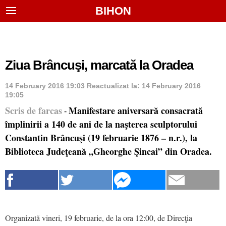
BIHON
Ziua Brâncuşi, marcată la Oradea
14 February 2016 19:03
Reactualizat la:
14 February 2016
19:05
Scris de farcas
Manifestare aniversară consacrată
-
împlinirii a 140 de ani de la naşterea sculptorului
Constantin Brâncuşi (19 februarie 1876 – n.r.), la
Biblioteca Judeţeană „Gheorghe Şincai” din Oradea.
Organizată vineri, 19 februarie, de la ora 12:00, de Direcţia