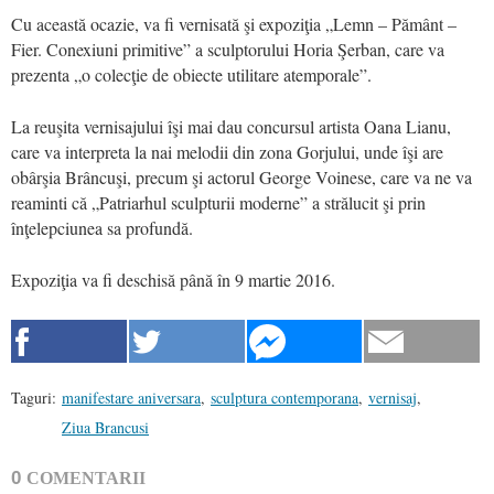
Cu această ocazie, va fi vernisată şi expoziţia „Lemn – Pământ –
Fier. Conexiuni primitive” a sculptorului Horia Şerban, care va
prezenta „o colecţie de obiecte utilitare atemporale”.
La reuşita vernisajului îşi mai dau concursul artista Oana Lianu,
care va interpreta la nai melodii din zona Gorjului, unde îşi are
obârşia Brâncuşi, precum şi actorul George Voinese, care va ne va
reaminti că „Patriarhul sculpturii moderne” a strălucit şi prin
înţelepciunea sa profundă.
Expoziţia va fi deschisă până în 9 martie 2016.
Taguri:
manifestare aniversara
,
sculptura contemporana
,
vernisaj
,
Ziua Brancusi
0
COMENTARII