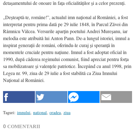
detașamentului de onoare în fața oficialităților și a celor prezenți.
„Deșteaptă-te, române!”, actualul imn național al României, a fost
interpretat pentru prima dată pe 29 iulie 1848, în Parcul Zăvoi din
Râmnicu Vâlcea. Versurile aparțin poetului Andrei Mureșanu, iar
melodia este atribuită lui Anton Pann. De-a lungul istoriei, imnul a
inspirat generații de români, oferindu-le curaj și speranță în
momentele cruciale pentru națiune. Imnul a fost adoptat oficial în
1990, după căderea regimului comunist, fiind apreciat pentru forța
sa mobilizatoare și valențele patriotice. Începând cu anul 1998, prin
Legea nr. 99, ziua de 29 iulie a fost stabilită ca Ziua Imnului
Național al României.
Taguri:
imnului
,
national
,
oradea
,
ziua
0
COMENTARII