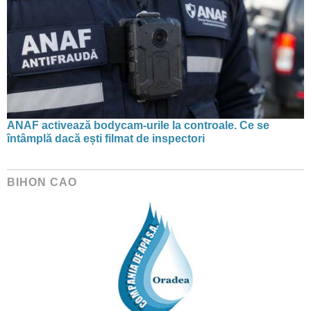
ANAF activează bodycam-urile la controale. Ce se
întâmplă dacă ești filmat de inspectori
BIHON CAO