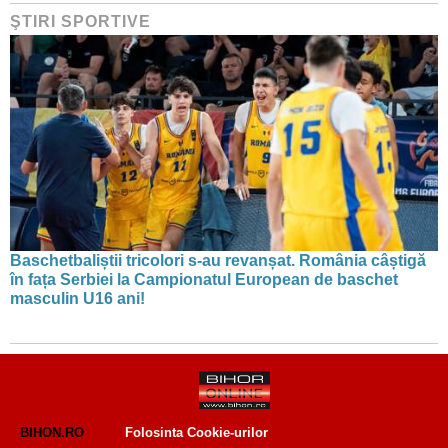
ŞTIRI SPORTIVE
Baschetbaliștii tricolori s-au revanșat. România câștigă
în fața Serbiei la Campionatul European de baschet
masculin U16 ani!
BIHON.RO
Folosinta Cookie-urilor