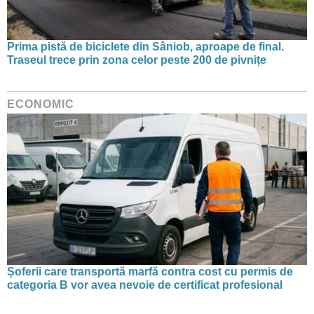
Prima pistă de biciclete din Sâniob, aproape de final.
Traseul trece prin zona celor peste 200 de pivnițe
ECONOMIC
Șoferii care transportă marfă contra cost cu permis de
categoria B vor avea nevoie de certificat profesional