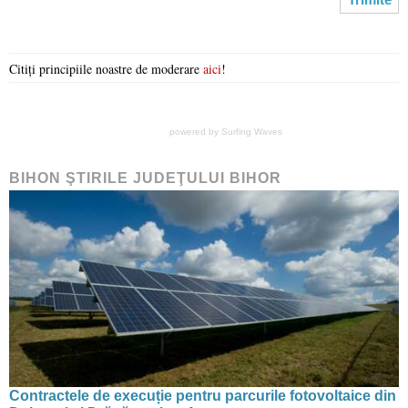
Citiți principiile noastre de moderare
aici
!
powered by
Surfing Waves
BIHON ŞTIRILE JUDEŢULUI BIHOR
Contractele de execuție pentru parcurile fotovoltaice din