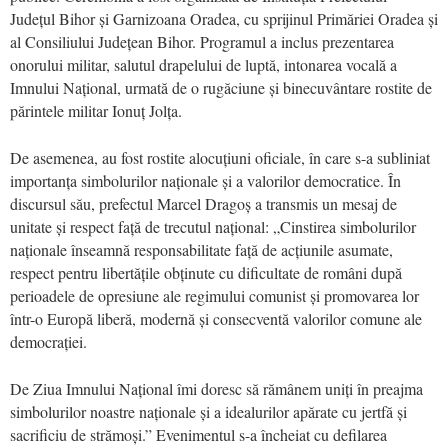
Județul Bihor și Garnizoana Oradea, cu sprijinul Primăriei Oradea și
al Consiliului Județean Bihor. Programul a inclus prezentarea
onorului militar, salutul drapelului de luptă, intonarea vocală a
Imnului Național, urmată de o rugăciune și binecuvântare rostite de
părintele militar Ionuț Jolța.
De asemenea, au fost rostite alocuțiuni oficiale, în care s-a subliniat
importanța simbolurilor naționale și a valorilor democratice. În
discursul său, prefectul Marcel Dragoș a transmis un mesaj de
unitate și respect față de trecutul național: „Cinstirea simbolurilor
naționale înseamnă responsabilitate față de acțiunile asumate,
respect pentru libertățile obținute cu dificultate de români după
perioadele de opresiune ale regimului comunist și promovarea lor
într-o Europă liberă, modernă și consecventă valorilor comune ale
democrației.
De Ziua Imnului Național îmi doresc să rămânem uniți în preajma
simbolurilor noastre naționale și a idealurilor apărate cu jertfă și
sacrificiu de strămoși.” Evenimentul s-a încheiat cu defilarea