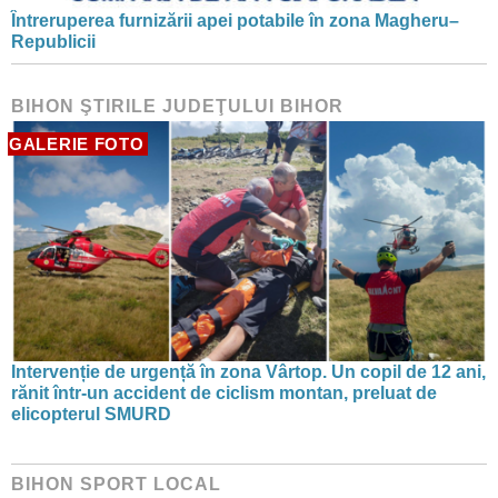
Întreruperea furnizării apei potabile în zona Magheru–
Republicii
BIHON ŞTIRILE JUDEŢULUI BIHOR
GALERIE FOTO
Intervenție de urgență în zona Vârtop. Un copil de 12 ani,
rănit într-un accident de ciclism montan, preluat de
elicopterul SMURD
BIHON SPORT LOCAL