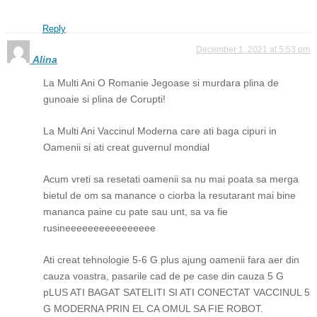
Reply
December 1, 2021 at 5:53 pm
Alina
La Multi Ani O Romanie Jegoase si murdara plina de
gunoaie si plina de Corupti!
La Multi Ani Vaccinul Moderna care ati baga cipuri in
Oamenii si ati creat guvernul mondial
Acum vreti sa resetati oamenii sa nu mai poata sa merga
bietul de om sa manance o ciorba la resutarant mai bine
mananca paine cu pate sau unt, sa va fie
rusineeeeeeeeeeeeeeee
Ati creat tehnologie 5-6 G plus ajung oamenii fara aer din
cauza voastra, pasarile cad de pe case din cauza 5 G
pLUS ATI BAGAT SATELITI SI ATI CONECTAT VACCINUL 5
G MODERNA PRIN EL CA OMUL SA FIE ROBOT.