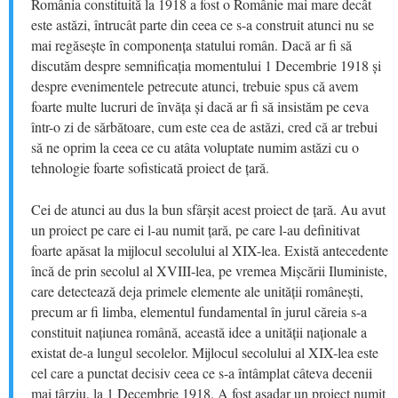
România constituită la 1918 a fost o Românie mai mare decât
este astăzi, întrucât parte din ceea ce s-a construit atunci nu se
mai regăsește în componența statului român. Dacă ar fi să
discutăm despre semnificația momentului 1 Decembrie 1918 și
despre evenimentele petrecute atunci, trebuie spus că avem
foarte multe lucruri de învăța și dacă ar fi să insistăm pe ceva
într-o zi de sărbătoare, cum este cea de astăzi, cred că ar trebui
să ne oprim la ceea ce cu atâta voluptate numim astăzi cu o
tehnologie foarte sofisticată proiect de țară.
Cei de atunci au dus la bun sfârșit acest proiect de țară. Au avut
un proiect pe care ei l-au numit țară, pe care l-au definitivat
foarte apăsat la mijlocul secolului al XIX-lea. Există antecedente
încă de prin secolul al XVIII-lea, pe vremea Mișcării Iluministe,
care detectează deja primele elemente ale unității românești,
precum ar fi limba, elementul fundamental în jurul căreia s-a
constituit națiunea română, această idee a unității naționale a
existat de-a lungul secolelor. Mijlocul secolului al XIX-lea este
cel care a punctat decisiv ceea ce s-a întâmplat câteva decenii
mai târziu, la 1 Decembrie 1918. A fost așadar un proiect numit