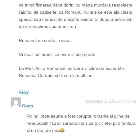
va trimit filmarea daca doriti, cu mana murdara rascoleste
raionul de patiserie, ca Romanul nu stie ce este ala cleste
special sau manusi de unica folosinta. Si dupa mai vorbim
de coronavirus sau omnicron
Romanul nu crede in virus
Ci doar noi prostii ca mine si tine crede
La Multi Ani o Romaniei murdara si plina de bacterii! o
Romania Corupta si Hoata la multi ani!
Reply
December 1, 2021 at 3:48 pm
Coco
No ho intotdeauna a fost corupta romania si plina de
needucati!!!! Ei ar sarbatori si ziua tricicletei pt o fanfara
si un bon de mici