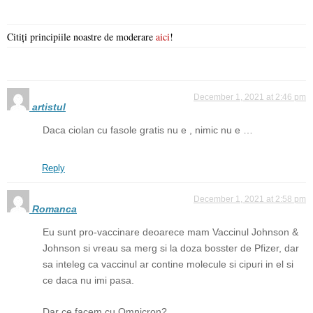
Citiți principiile noastre de moderare
aici
!
December 1, 2021 at 2:46 pm
artistul
Daca ciolan cu fasole gratis nu e , nimic nu e …
Reply
December 1, 2021 at 2:58 pm
Romanca
Eu sunt pro-vaccinare deoarece mam Vaccinul Johnson &
Johnson si vreau sa merg si la doza bosster de Pfizer, dar
sa inteleg ca vaccinul ar contine molecule si cipuri in el si
ce daca nu imi pasa.
Dar ce facem cu Omnicron?