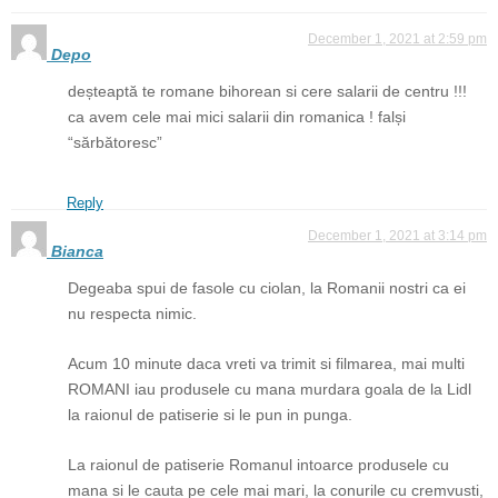
December 1, 2021 at 2:59 pm
Depo
deșteaptă te romane bihorean si cere salarii de centru !!!
ca avem cele mai mici salarii din romanica ! falși
“sărbătoresc”
Reply
December 1, 2021 at 3:14 pm
Bianca
Degeaba spui de fasole cu ciolan, la Romanii nostri ca ei
nu respecta nimic.
Acum 10 minute daca vreti va trimit si filmarea, mai multi
ROMANI iau produsele cu mana murdara goala de la Lidl
la raionul de patiserie si le pun in punga.
La raionul de patiserie Romanul intoarce produsele cu
mana si le cauta pe cele mai mari, la conurile cu cremvusti,