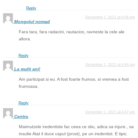
Reply
December 1, 2021 at 4:06 pm
Mongolul nomad
Fara tara, fara radacini, rautacios, ravneste la cele ale
altora.
Reply
December 1, 2021 at 4:44 pm
La multi ani!
Am participat si eu. A fost foarte frumos, si vremea a fost
frumoasa.
Reply
December 1, 2021 at 4:47 pm
Centru
Maimutzele iredentiste fac ceea ce stiu, adica sa injure., sa
insulte Atat il duce capul (prost), pe un iredentist. E tipic.