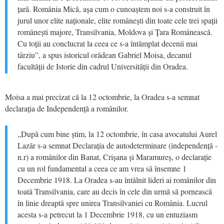
țară. România Mică, așa cum o cunoaștem noi s-a construit în
jurul unor elite naționale, elite românești din toate cele trei spații
românești majore, Transilvania, Moldova și Țara Românească.
Cu toții au conclucrat la ceea ce s-a întâmplat decenii mai
târziu”, a spus istoricul orădean Gabriel Moisa, decanul
facultății de Istorie din cadrul Universității din Oradea.
Moisa a mai precizat că la 12 octombrie, la Oradea s-a semnat
declarația de Independență a românilor.
„După cum bine știm, la 12 octombrie, în casa avocatului Aurel
Lazăr s-a semnat Declarația de autodeterminare (independență -
n.r) a românilor din Banat, Crișana și Maramureș, o declarație
cu un rol fundamental a ceea ce am vrea să însemne 1
Decembrie 1918. La Oradea s-au întâlnit lideri ai românilor din
toată Transilvania, care au decis în cele din urmă să pornească
în linie dreaptă spre unirea Transilvaniei cu România. Lucrul
acesta s-a petrecut la 1 Decembrie 1918, cu un entuziasm