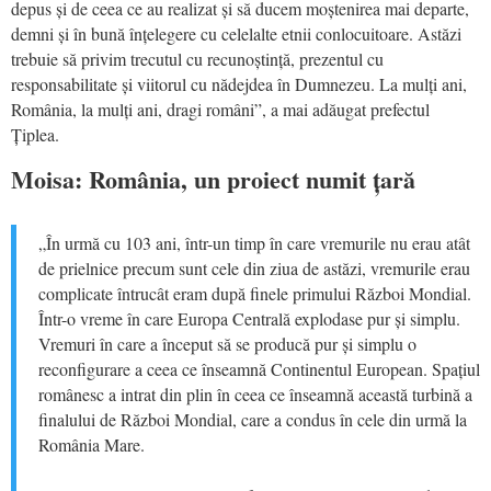
depus și de ceea ce au realizat și să ducem moștenirea mai departe,
demni și în bună înțelegere cu celelalte etnii conlocuitoare. Astăzi
trebuie să privim trecutul cu recunoștință, prezentul cu
responsabilitate și viitorul cu nădejdea în Dumnezeu. La mulți ani,
România, la mulți ani, dragi români”, a mai adăugat prefectul
Țiplea.
Moisa: România, un proiect numit țară
„În urmă cu 103 ani, într-un timp în care vremurile nu erau atât
de prielnice precum sunt cele din ziua de astăzi, vremurile erau
complicate întrucât eram după finele primului Război Mondial.
Într-o vreme în care Europa Centrală explodase pur și simplu.
Vremuri în care a început să se producă pur și simplu o
reconfigurare a ceea ce înseamnă Continentul European. Spațiul
românesc a intrat din plin în ceea ce înseamnă această turbină a
finalului de Război Mondial, care a condus în cele din urmă la
România Mare.