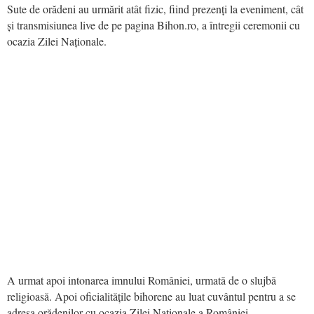
Sute de orădeni au urmărit atât fizic, fiind prezenți la eveniment, cât
și transmisiunea live de pe pagina Bihon.ro, a întregii ceremonii cu
ocazia Zilei Naționale.
A urmat apoi intonarea imnului României, urmată de o slujbă
religioasă. Apoi oficialitățile bihorene au luat cuvântul pentru a se
adresa orădenilor cu ocazia Zilei Naționale a României.