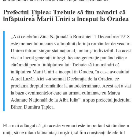
Prefectul Țiplea: Trebuie să fim mândri că
înfăptuirea Marii Uniri a început la Oradea
„Azi celebrăm Ziua Națională a României, 1 Decembrie 1918
este momentul în care s-a împlinit dorința românilor de veacuri.
Unirea într-un singur stat național, unitar și indivizibil. La acest
vis au lucrat generații întregi, fiecare generație punând câte o
cărămidă pentru înfăptuirea lui. Trebuie să fim mândri că
înfăptuirea Marii Uniri a început în Oradea, în casa avocatului
Aurel Lazăr. Aici s-a semnat Declarația de la Oradea, ce
proclama dreptul românilor la autodeterminare. Acest act a stat
la baza evenimentelor care au urmat, culminate cu Marea
Adunare Națională de la Alba Iulia”, a spus prefectul județului
Bihor, Dumitru Țiplea.
El a mai adăugat că „în aceste vremuri este important să rămânem
uniți, să ne uitam la înaintașii noștrii, să fim conștienți de efortul