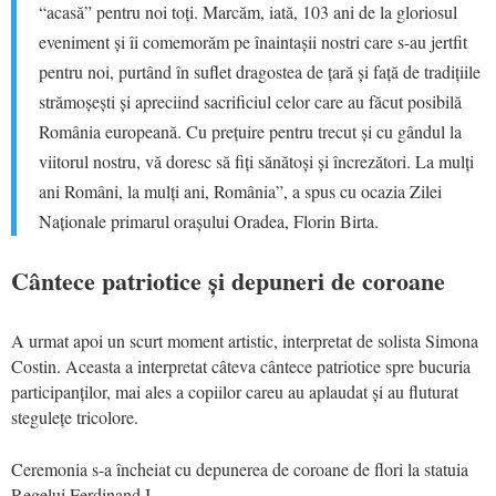
“acasă” pentru noi toți. Marcăm, iată, 103 ani de la gloriosul
eveniment și îi comemorăm pe înaintașii nostri care s-au jertfit
pentru noi, purtând în suflet dragostea de țară și față de tradițiile
strămoșești și apreciind sacrificiul celor care au făcut posibilă
România europeană. Cu prețuire pentru trecut și cu gândul la
viitorul nostru, vă doresc să fiți sănătoși și încrezători. La mulți
ani Români, la mulți ani, România”, a spus cu ocazia Zilei
Naționale primarul orașului Oradea, Florin Birta.
Cântece patriotice și depuneri de coroane
A urmat apoi un scurt moment artistic, interpretat de solista Simona
Costin. Aceasta a interpretat câteva cântece patriotice spre bucuria
participanților, mai ales a copiilor careu au aplaudat și au fluturat
stegulețe tricolore.
Ceremonia s-a încheiat cu depunerea de coroane de flori la statuia
Regelui Ferdinand I.