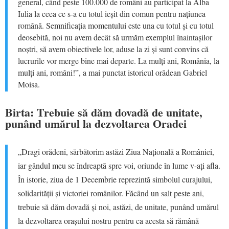
general, când peste 100.000 de români au participat la Alba
Iulia la ceea ce s-a cu totul ieșit din comun pentru națiunea
română. Semnificația momentului este una cu totul și cu totul
deosebită, noi nu avem decât să urmăm exemplul înaintașilor
noștri, să avem obiectivele lor, aduse la zi și sunt convins că
lucrurile vor merge bine mai departe. La mulți ani, România, la
mulți ani, români!”, a mai punctat istoricul orădean Gabriel
Moisa.
Birta: Trebuie să dăm dovadă de unitate,
punând umărul la dezvoltarea Oradei
„Dragi orădeni, sărbătorim astăzi Ziua Națională a României,
iar gândul meu se îndreaptă spre voi, oriunde în lume v-ați afla.
În istorie, ziua de 1 Decembrie reprezintă simbolul curajului,
solidarității și victoriei românilor. Făcând un salt peste ani,
trebuie să dăm dovadă și noi, astăzi, de unitate, punând umărul
la dezvoltarea orașului nostru pentru ca acesta să rămână