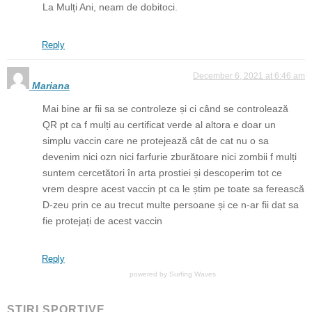
La Mulți Ani, neam de dobitoci.
Reply
December 6, 2021 at 6:46 am
Mariana
Mai bine ar fii sa se controleze și ci când se controlează
QR pt ca f mulți au certificat verde al altora e doar un
simplu vaccin care ne protejează cât de cat nu o sa
devenim nici ozn nici farfurie zburătoare nici zombii f mulți
suntem cercetători în arta prostiei și descoperim tot ce
vrem despre acest vaccin pt ca le știm pe toate sa ferească
D-zeu prin ce au trecut multe persoane și ce n-ar fii dat sa
fie protejați de acest vaccin
Reply
powered by
Surfing Waves
ŞTIRI SPORTIVE