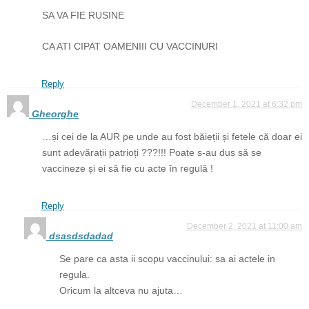
SA VA FIE RUSINE
CA ATI CIPAT OAMENIII CU VACCINURI
Reply
December 1, 2021 at 6:32 pm
Gheorghe
…și cei de la AUR pe unde au fost băieții și fetele că doar ei
sunt adevărații patrioți ???!!! Poate s-au dus să se
vaccineze și ei să fie cu acte în regulă !
Reply
December 2, 2021 at 11:00 am
dsasdsdadad
Se pare ca asta ii scopu vaccinului: sa ai actele in
regula.
Oricum la altceva nu ajuta…