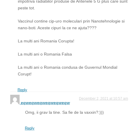
impotriva radiatiilor produse de Antenele 5 G plus care sunt
peste tot.
Vaccinul contine cip-uro moleculari prin Nanotehnologie si
nano-boti. Aceste cipuri la ce ne ajuta????
La multi ani Romania Corupta!
La multi ani o Romania Falsa
La multi ani o Romania condusa de Guvernul Mondial
Corupt!
Reply
December 2, 2021 at 10:57 am
eqweqweqweqweqweqw
Omg, ii grav la tine. Sa fie de la vaxxin?:)))
Reply