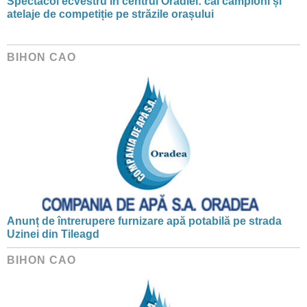
Spectacol ecvestru în centrul Oradiei: cai campioni și
atelaje de competiție pe străzile orașului
BIHON CAO
Anunț de întrerupere furnizare apă potabilă pe strada
Uzinei din Tileagd
BIHON CAO