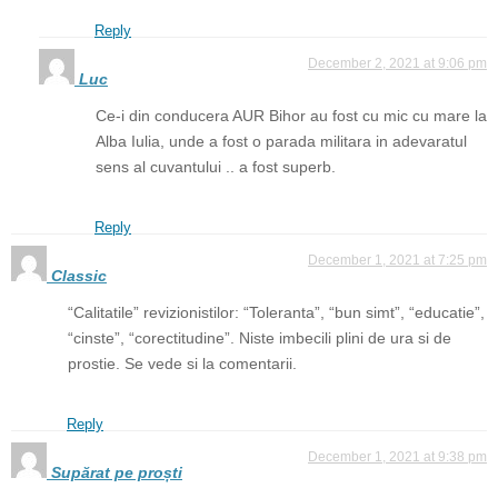
Reply
December 2, 2021 at 9:06 pm
Luc
Ce-i din conducera AUR Bihor au fost cu mic cu mare la
Alba Iulia, unde a fost o parada militara in adevaratul
sens al cuvantului .. a fost superb.
Reply
December 1, 2021 at 7:25 pm
Classic
“Calitatile” revizionistilor: “Toleranta”, “bun simt”, “educatie”,
“cinste”, “corectitudine”. Niste imbecili plini de ura si de
prostie. Se vede si la comentarii.
Reply
December 1, 2021 at 9:38 pm
Supărat pe proști