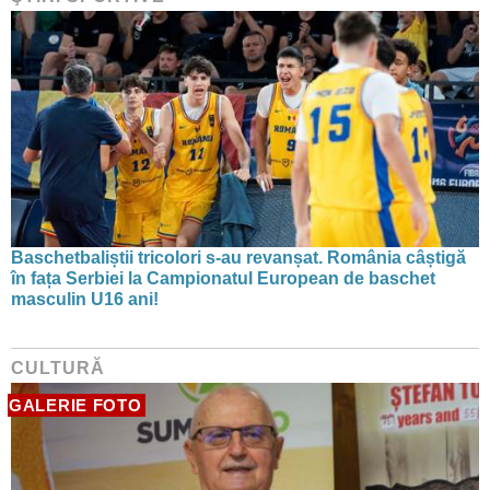
Baschetbaliștii tricolori s-au revanșat. România câștigă
în fața Serbiei la Campionatul European de baschet
masculin U16 ani!
CULTURĂ
GALERIE FOTO