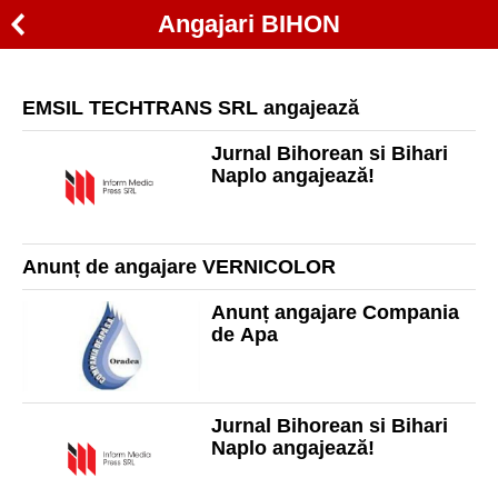
Angajari BIHON
EMSIL TECHTRANS SRL angajează
Jurnal Bihorean si Bihari
Naplo angajează!
Anunț de angajare VERNICOLOR
Anunț angajare Compania
de Apa
Jurnal Bihorean si Bihari
Naplo angajează!