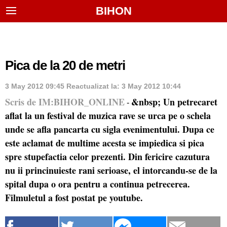
BIHON
Pica de la 20 de metri
3 May 2012 09:45
Reactualizat la:
3 May 2012 10:44
Scris de IM:BIHOR_ONLINE
&nbsp; Un petrecaret
-
aflat la un festival de muzica rave se urca pe o schela
unde se afla pancarta cu sigla evenimentului. Dupa ce
este aclamat de multime acesta se impiedica si pica
spre stupefactia celor prezenti. Din fericire cazutura
nu ii princinuieste rani serioase, el intorcandu-se de la
spital dupa o ora pentru a continua petrecerea.
Filmuletul a fost postat pe youtube.