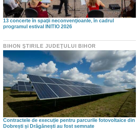
13 concerte în spaţii neconvenţioanle, în cadrul
programul estival INITIO 2026
BIHON ŞTIRILE JUDEŢULUI BIHOR
Contractele de execuție pentru parcurile fotovoltaice din
Dobrești și Drăgănești au fost semnate