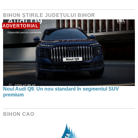
BIHON ŞTIRILE JUDEŢULUI BIHOR
ADVERTORIAL
Noul Audi Q9. Un nou standard în segmentul SUV
premium
BIHON CAO