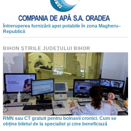
Întreruperea furnizării apei potabile în zona Magheru–
Republicii
BIHON ŞTIRILE JUDEŢULUI BIHOR
RMN sau CT gratuit pentru bolnavii cronici. Cum se
obține biletul de la specialist și cine beneficiază