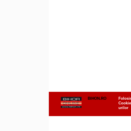
BIHON.RO
Folosi
Cookie
urilor