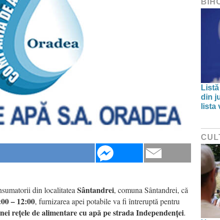
BIH
Listă
din j
lista
CUL
Sântandrei
umatorii din localitatea
, comuna Sântandrei, că
:00 – 12:00
, furnizarea apei potabile va fi întreruptă pentru
unei rețele de alimentare cu apă pe strada Independenței
.