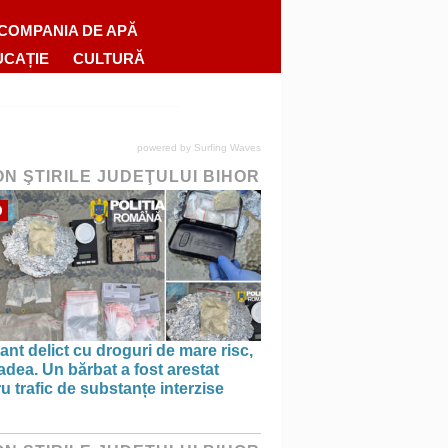
COMPANIA DE APĂ
UCAȚIE
CULTURĂ
powered by
Surfing Waves
ON ŞTIRILE JUDEŢULUI BIHOR
O
ant delict cu droguri de mare risc,
adea. Un bărbat a fost arestat
u trafic de substanțe interzise