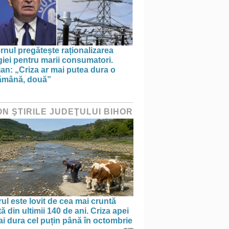
nul pregătește raționalizarea
iei pentru marii consumatori.
an: „Criza ar mai putea dura o
ămână, două”
ON ŞTIRILE JUDEŢULUI BIHOR
ul este lovit de cea mai cruntă
ă din ultimii 140 de ani. Criza apei
i dura cel puțin până în octombrie