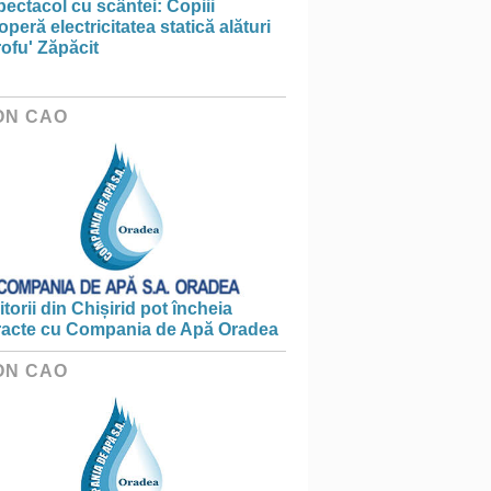
ectacol cu scântei: Copiii
peră electricitatea statică alături
ofu' Zăpăcit
ON CAO
torii din Chișirid pot încheia
racte cu Compania de Apă Oradea
ON CAO