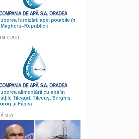
ruperea furnizării apei potabile în
 Magheru–Republicii
ON CAO
ruperea alimentării cu apă în
itățile Tileagd, Tilecuș, Șerghiș,
iorog și Fâșca
ÂNIA