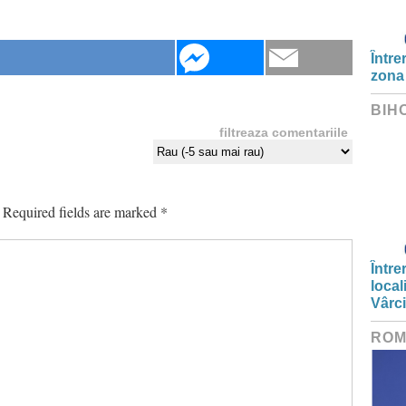
Între
zona
BIH
filtreaza comentariile
Required fields are marked
*
Între
local
Vârc
ROM