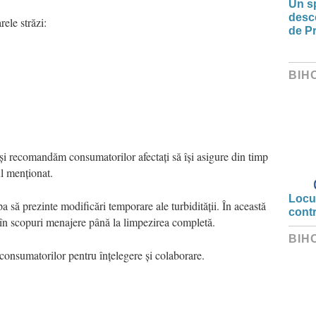
Un sp
desco
ele străzi:
de Pr
BIH
și recomandăm consumatorilor afectați să își asigure din timp
ul menționat.
Locui
pa să prezinte modificări temporare ale turbidității. În această
cont
 în scopuri menajere până la limpezirea completă.
BIH
nsumatorilor pentru înțelegere și colaborare.