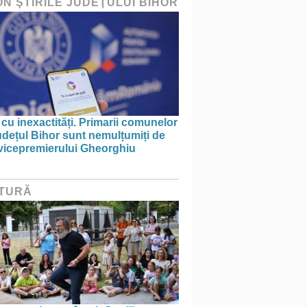
ON ŞTIRILE JUDEŢULUI BIHOR
 cu inexactități. Primarii comunelor
udețul Bihor sunt nemulțumiți de
 vicepremierului Gheorghiu
TURĂ