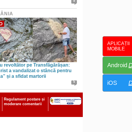
5
ÂNIA
O
APLICAȚII
MOBILE
Android
D
u revoltător pe Transfăgărășan:
rist a vandalizat o stâncă pentru
” și a sfidat martorii
iOS
D
5
Regulament postare și
moderare comentarii