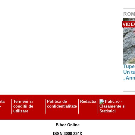
ROM
VIDE
Tupe
Un tu
„Anna
nta
Termeni si
Politica de
Redactia
-
conditii de
confidentialitate
utilizare
Bihor Online
ISSN 3008-234X