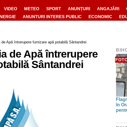
VIDEO
METEO
SPORT
ANUNȚURI
ANGAJĂRI
ENERGIE
ANUNTURI INTERES PUBLIC
ECONOMIC
ED
de Apă întrerupere furnizare apă potabilă Sântandrei
BIH
 de Apă întrerupere
FOT
otabilă Sântandrei
Flagr
în Or
pentr