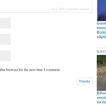
inca
1000
caractere ramase
Guver
energ
Boloj
săpt
BIH
his browser for the next time I comment.
Bihor
secet
va ma