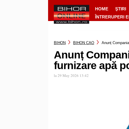
HOME
ŞTIRI
ÎNTRERUPERI 
BIHON
BIHON CAO
Anunț Compania 
Anunț Compania
furnizare apă p
la 29 May 2026 13:42