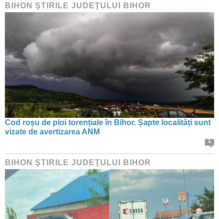
BIHON ŞTIRILE JUDEŢULUI BIHOR
Cod roșu de ploi torențiale în Bihor. Șapte localități sunt
vizate de avertizarea ANM
1
BIHON ŞTIRILE JUDEŢULUI BIHOR