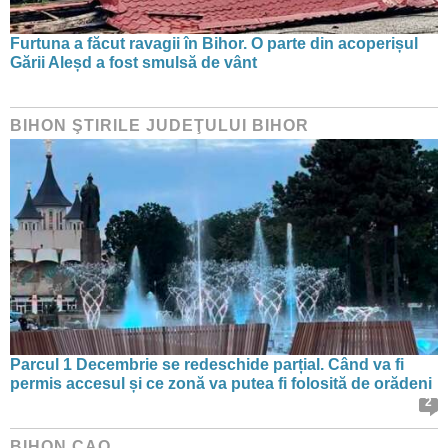
Furtuna a făcut ravagii în Bihor. O parte din acoperișul
Gării Aleșd a fost smulsă de vânt
BIHON ŞTIRILE JUDEŢULUI BIHOR
Parcul 1 Decembrie se redeschide parțial. Când va fi
permis accesul și ce zonă va putea fi folosită de orădeni
2
BIHON CAO