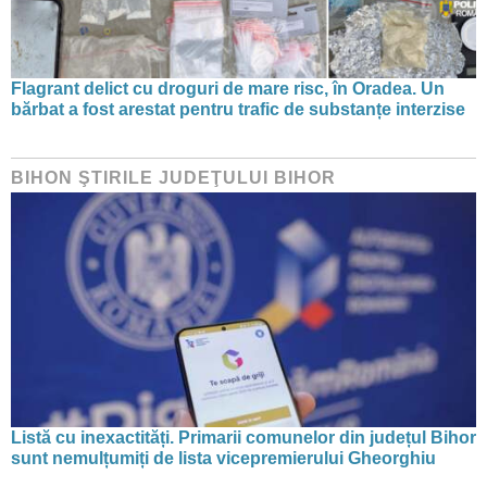
Flagrant delict cu droguri de mare risc, în Oradea. Un
bărbat a fost arestat pentru trafic de substanțe interzise
BIHON ŞTIRILE JUDEŢULUI BIHOR
Listă cu inexactități. Primarii comunelor din județul Bihor
sunt nemulțumiți de lista vicepremierului Gheorghiu