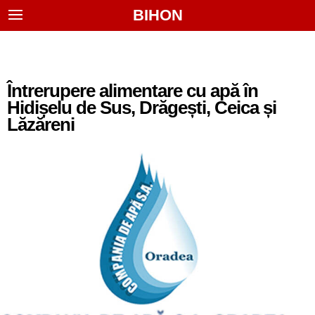
BIHON
Întrerupere alimentare cu apă în
Hidișelu de Sus, Drăgești, Ceica și
Lăzăreni