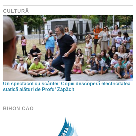
CULTURĂ
Un spectacol cu scântei: Copiii descoperă electricitatea
statică alături de Profu' Zăpăcit
BIHON CAO