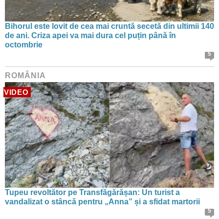
Bihorul este lovit de cea mai cruntă secetă din ultimii 140
de ani. Criza apei va mai dura cel puțin până în
octombrie
5
ROMÂNIA
VIDEO
Tupeu revoltător pe Transfăgărășan: Un turist a
vandalizat o stâncă pentru „Anna” și a sfidat martorii
5