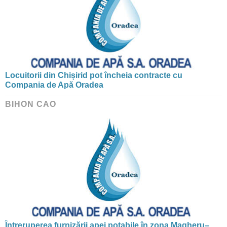
Locuitorii din Chișirid pot încheia contracte cu
Compania de Apă Oradea
BIHON CAO
Întreruperea furnizării apei potabile în zona Magheru–