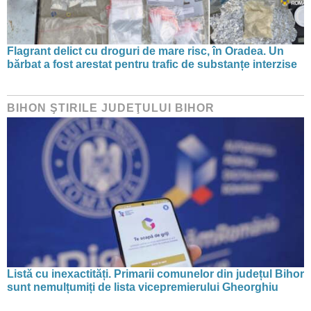
Flagrant delict cu droguri de mare risc, în Oradea. Un
bărbat a fost arestat pentru trafic de substanțe interzise
BIHON ŞTIRILE JUDEŢULUI BIHOR
Listă cu inexactități. Primarii comunelor din județul Bihor
sunt nemulțumiți de lista vicepremierului Gheorghiu