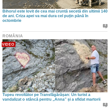
Bihorul este lovit de cea mai cruntă secetă din ultimii 140
de ani. Criza apei va mai dura cel puțin până în
octombrie
3
ROMÂNIA
VIDEO
Tupeu revoltător pe Transfăgărășan: Un turist a
vandalizat o stâncă pentru „Anna” și a sfidat martorii
3