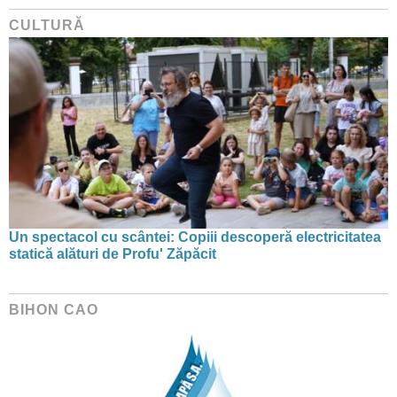
CULTURĂ
Un spectacol cu scântei: Copiii descoperă electricitatea
statică alături de Profu' Zăpăcit
BIHON CAO