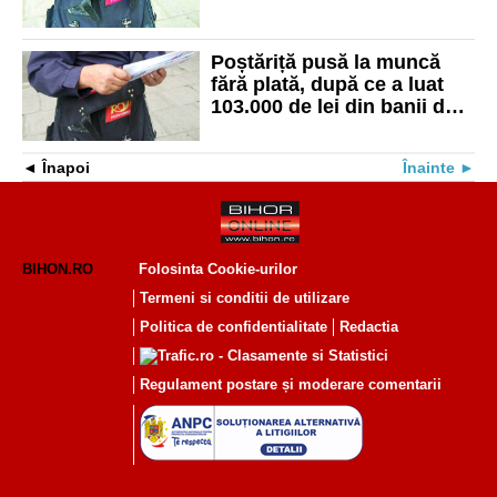
oamenilor ajung cu greu
Poștăriță pusă la muncă
fără plată, după ce a luat
103.000 de lei din banii de
pensii și alocații
Înapoi
Înainte
BIHON.RO
Folosinta Cookie-urilor
Termeni si conditii de utilizare
Politica de confidentialitate
Redactia
Regulament postare și moderare comentarii