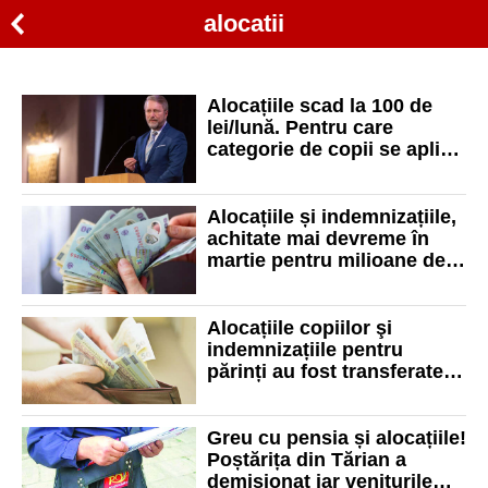
alocatii
Alocațiile scad la 100 de
lei/lună. Pentru care
categorie de copii se aplică
măsura
Alocațiile și indemnizațiile,
achitate mai devreme în
martie pentru milioane de
români. Când intră banii
Alocațiile copiilor şi
indemnizațiile pentru
părinți au fost transferate.
Vezi când își vor primi
beneficiarii sumele
Greu cu pensia și alocațiile!
Poștărița din Tărian a
demisionat iar veniturile