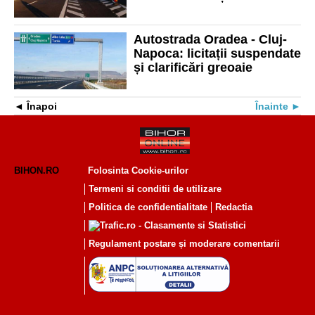
Suplacu de Barcău! Au fost
depuse 5 oferte
Autostrada Oradea - Cluj-
Napoca: licitații suspendate
și clarificări greoaie
Înapoi
Înainte
BIHON.RO
Folosinta Cookie-urilor
Termeni si conditii de utilizare
Politica de confidentialitate
Redactia
Regulament postare și moderare comentarii