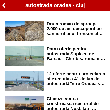
autostrada oradea - cluj
Drum roman de aproape
2.000 de ani descoperit pe
șantierul unui tronson al
autostrăzii Oradea - Cluj-
Napoca
Patru oferte pentru
autostrada Suplacu de
Barcău - Chiribiș: românii,
turcii și italienii vor să
construiască tronsonul
12 oferte pentru proiectarea
și execuția a 41 de km de
autostradă între Oradea și
Cluj
Chinezii vor să
construiască sectorul de
autostradă Nușfalău -