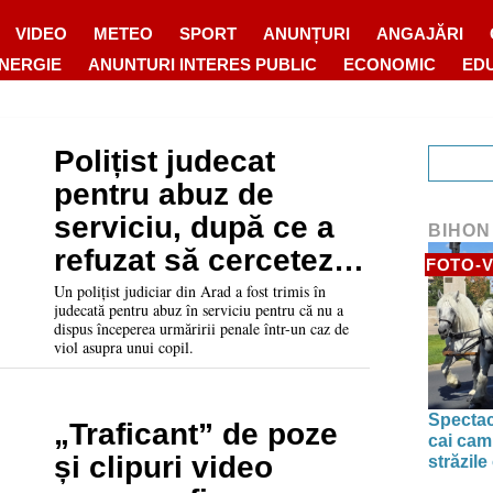
VIDEO
METEO
SPORT
ANUNȚURI
ANGAJĂRI
ENERGIE
ANUNTURI INTERES PUBLIC
ECONOMIC
ED
Polițist judecat
pentru abuz de
serviciu, după ce a
BIHON
refuzat să cerceteze
FOTO-V
un viol comis asupra
Un polițist judiciar din Arad a fost trimis în
judecată pentru abuz în serviciu pentru că nu a
unui copil
dispus începerea urmăririi penale într-un caz de
viol asupra unui copil.
Spectac
„Traficant” de poze
cai camp
și clipuri video
străzile