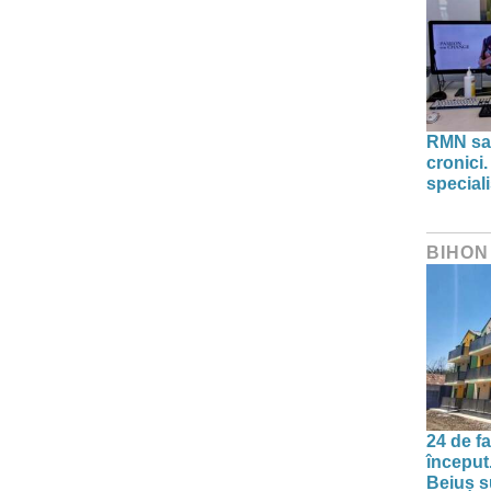
RMN sau
cronici.
speciali
BIHON
24 de f
început
Beiuș s