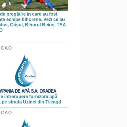
de pregătire în care au fost
te echipe bihorene. Vezi ce au
otus, Crișul, Bihorul Beiuș, TSA
O
 CAO
e întrerupere furnizare apă
ă pe strada Uzinei din Tileagd
 CAO