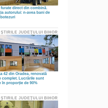
 furate direct din combină.
ția autorului: n-avea bani de
 botezuri
 ŞTIRILE JUDEŢULUI BIHOR
ța 42 din Oradea, renovată
 complet. Lucrările sunt
te în proporție de 90%
 ŞTIRILE JUDEŢULUI BIHOR