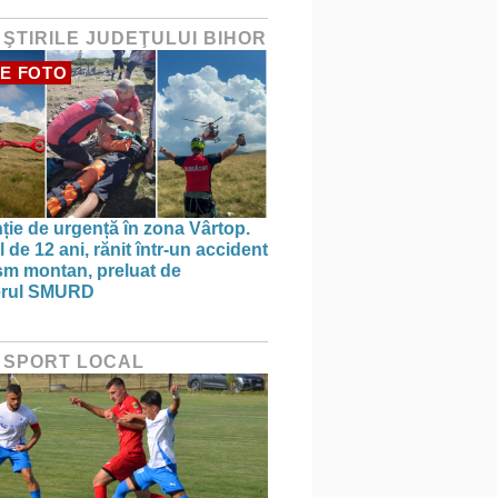
 ŞTIRILE JUDEŢULUI BIHOR
E FOTO
nție de urgență în zona Vârtop.
 de 12 ani, rănit într-un accident
ism montan, preluat de
terul SMURD
 SPORT LOCAL