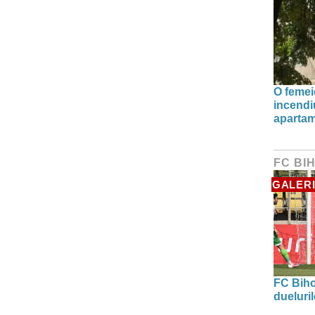
O femei
incendiu
apartam
FC BI
GALERI
FC Biho
dueluri