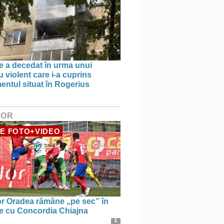
e a decedat în urma unui
 violent care i-a cuprins
entul situat în Rogerius
HOR
E FOTO+VIDEO
r Oradea rămâne „pe sec” în
le cu Concordia Chiajna
1