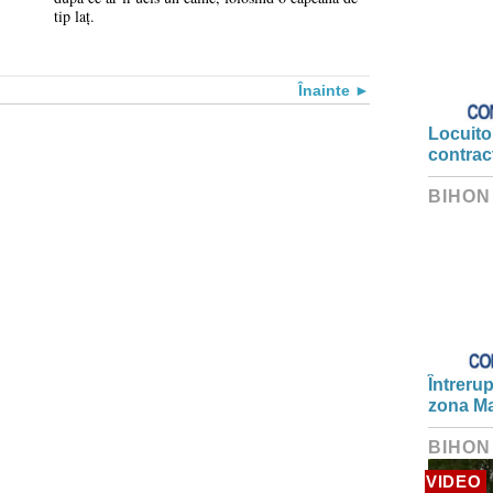
tip laț.
Înainte
Locuitor
contrac
BIHON
Întrerup
zona Ma
BIHON
VIDEO