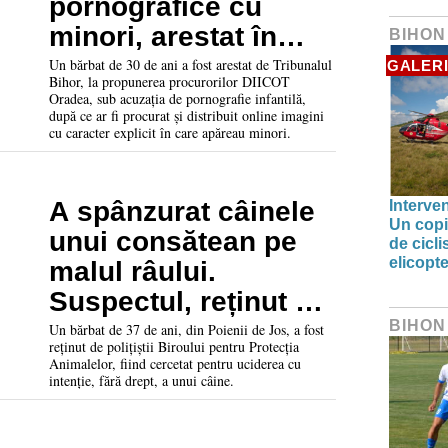
pornografice cu
minori, arestat în
BIHON
urma unei anchete a
Un bărbat de 30 de ani a fost arestat de Tribunalul
GALERI
Bihor, la propunerea procurorilor DIICOT
DIICOT și BCCO
Oradea, sub acuzația de pornografie infantilă,
după ce ar fi procurat și distribuit online imagini
Oradea
cu caracter explicit în care apăreau minori.
A spânzurat câinele
Interve
Un copil
unui consătean pe
de cicl
elicop
malul râului.
Suspectul, reținut de
polițiștii bihoreni
BIHON
Un bărbat de 37 de ani, din Poienii de Jos, a fost
reținut de polițiștii Biroului pentru Protecția
Animalelor, fiind cercetat pentru uciderea cu
intenție, fără drept, a unui câine.