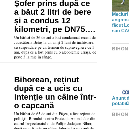
Șofer prins după ce
a băut 2 litri de bere
Meciuri 
și a condus 12
angrena
făcut L
kilometri, pe DN75.
sau CA
Mai e cercetat în
Un bărbat de 36 de ani a fost condamnat recent de
Judecătoria Beiuș la un an și 2 luni de închisoare,
două dosare similare
cu suspendare pe un termen de supraveghere de 3
BIHON
ani, după ce a fost prins cu o alcoolemie uriașă, de
peste 3 la mie în sânge.
Bihorean, reținut
după ce a ucis cu
intenție un câine într-
Anunț d
o capcană
potabil
Un bărbat de 65 de ani din Fâșca, a fost reținut de
BIHON
polițiștii Biroului pentru Protecția Animalelor din
cadrul Inspectoratului de Poliție Județean Bihor,
după ce ar fi ucis un câine, folosind o capcană de