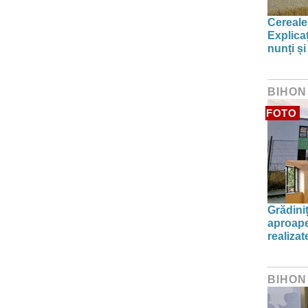
Cereale
Explica
nunți și
BIHON
FOTO
Grădini
aproape
realiza
BIHON