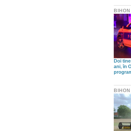
BIHON
Doi tine
ani, în
program 
BIHON