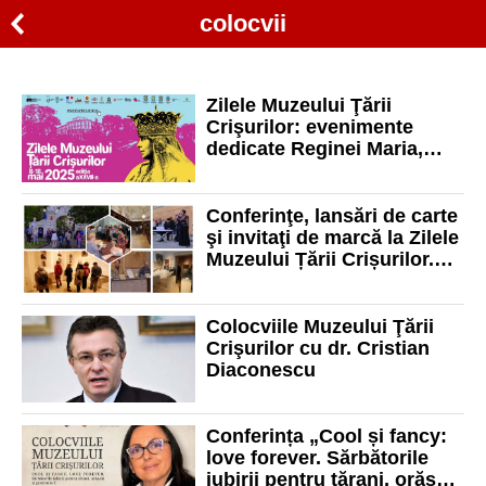
colocvii
Zilele Muzeului Ţării
Crişurilor: evenimente
dedicate Reginei Maria,
conferinţe şi Noaptea
Muzeelor. Vezi programul
detaliat
Conferinţe, lansări de carte
şi invitaţi de marcă la Zilele
Muzeului Țării Crișurilor.
Vezi programul
evenimentelor
Colocviile Muzeului Ţării
Crişurilor cu dr. Cristian
Diaconescu
Conferința „Cool și fancy:
love forever. Sărbătorile
iubirii pentru țărani, orășeni