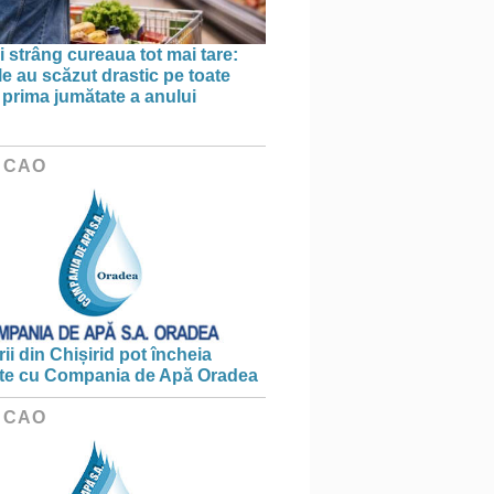
 strâng cureaua tot mai tare:
le au scăzut drastic pe toate
în prima jumătate a anului
 CAO
ii din Chișirid pot încheia
te cu Compania de Apă Oradea
 CAO