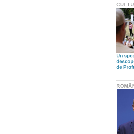
CULT
Un spec
descoper
de Prof
ROMÂ