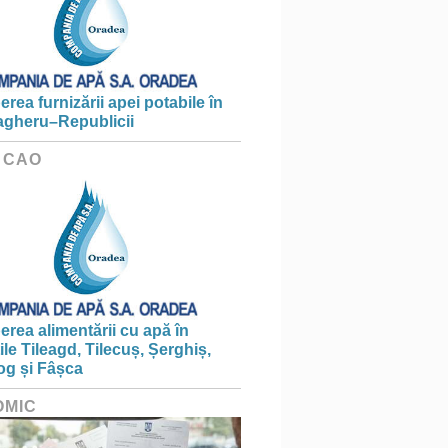
erea furnizării apei potabile în
gheru–Republicii
 CAO
erea alimentării cu apă în
țile Tileagd, Tilecuș, Șerghiș,
og și Fâșca
OMIC