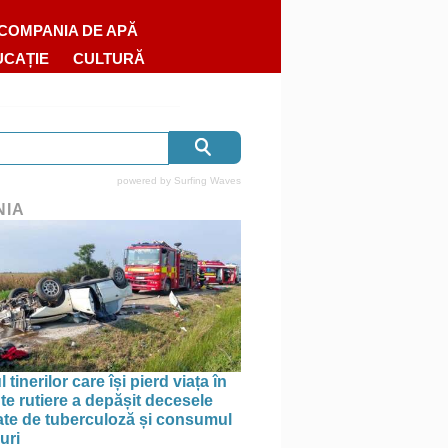
COMPANIA DE APĂ
UCAȚIE
CULTURĂ
powered by
Surfing Waves
NIA
tinerilor care își pierd viața în
te rutiere a depășit decesele
te de tuberculoză și consumul
uri