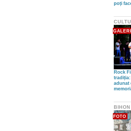
poți fa
CULT
GALERI
Rock Fi
tradiți
adunat d
memori
BIHON
FOTO