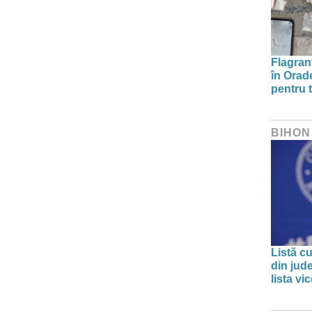
Flagrant
în Orade
pentru t
BIHON
Listă cu
din jud
lista v