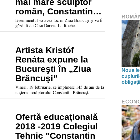
mai mare sculptor
român, Constantin
ROMÂ
Brâncuși
Evenimentul va avea loc în Ziua Brâncuşi şi va fi
găzduit de Casa Darvas-La Roche.
Artista Kristóf
Renáta expune la
Bucureşti în „Ziua
Noua leg
Brâncuşi”
cupluri
obligați
Vineri, 19 februarie, se împlinesc 145 de ani de la
naşterea sculptorului Constantin Brâncuşi.
ECON
Ofertă educațională
2018 -2019 Colegiul
Tehnic "Constantin