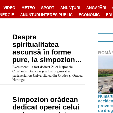
VIDEO
METEO
SPORT
ANUNȚURI
ANGAJĂRI
ENERGIE
ANUNTURI INTERES PUBLIC
ECONOMIC
ED
Despre
spiritualitatea
ascunsă în forme
ROMÂ
pure, la simpozionul
Brâncuşi 149, de la
Evenimentul a fost dedicat Zilei Naționale
Constantin Brâncuși şi a fost organizat în
Casa Darvas – La
parteneriat cu Universitatea din Oradea şi Oradea
Heritage.
Roche
Numărul 
Simpozion orădean
acciden
dedicat operei celui
provoca
de drog