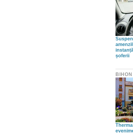
Suspend
amenzil
instanț
șoferii
BIHON
Thermal
evenime