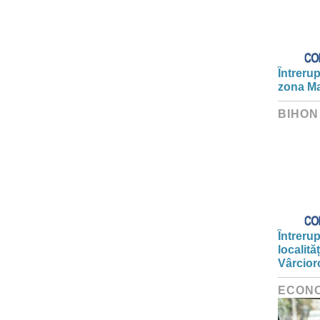
Întrerup
zona Ma
BIHON
Întrerup
localită
Vârcior
ECON