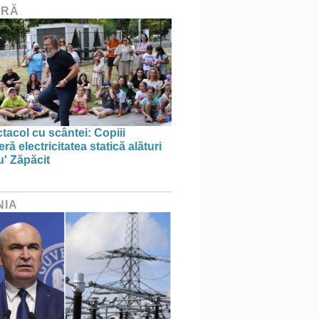
URĂ
tacol cu scântei: Copiii
ă electricitatea statică alături
u' Zăpăcit
NIA