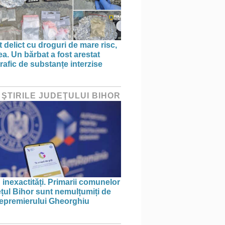
 delict cu droguri de mare risc,
a. Un bărbat a fost arestat
rafic de substanțe interzise
 ŞTIRILE JUDEŢULUI BIHOR
 inexactități. Primarii comunelor
ețul Bihor sunt nemulțumiți de
icepremierului Gheorghiu