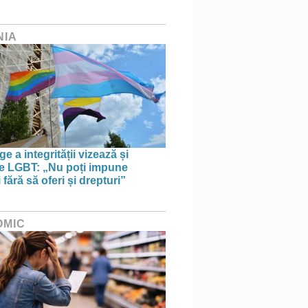
NIA
e a integrității vizează și
le LGBT: „Nu poți impune
i fără să oferi și drepturi”
OMIC