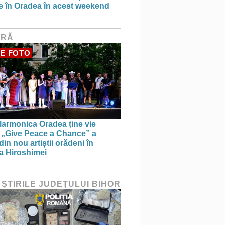
ce în Oradea în acest weekend
URĂ
E FOTO
larmonica Oradea ţine vie
a: „Give Peace a Chance” a
in nou artiștii orădeni în
a Hiroshimei
 ŞTIRILE JUDEŢULUI BIHOR