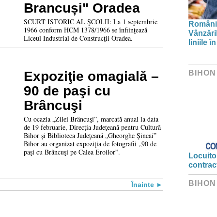
Brancuși" Oradea
SCURT ISTORIC AL ŞCOLII: La 1 septembrie
Românii
1966 conform HCM 1378/1966 se înfiinţează
Vânzări
Liceul Industrial de Construcţii Oradea.
liniile 
BIHON
Expoziţie omagială –
90 de paşi cu
Brâncuşi
Cu ocazia „Zilei Brâncuşi”, marcată anual la data
de 19 februarie, Direcţia Judeţeană pentru Cultură
Bihor şi Biblioteca Judeţeană „Gheorghe Şincai”
Bihor au organizat expoziţia de fotografii „90 de
paşi cu Brâncuşi pe Calea Eroilor”.
Locuitor
contrac
BIHON
Înainte