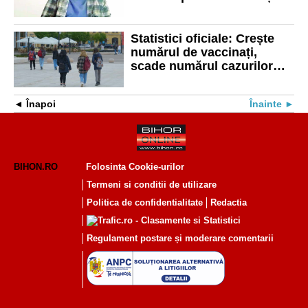
Statistici oficiale: Crește
numărul de vaccinați,
scade numărul cazurilor
active
Înapoi
Înainte
BIHON.RO
Folosinta Cookie-urilor
Termeni si conditii de utilizare
Politica de confidentialitate
Redactia
Regulament postare și moderare comentarii