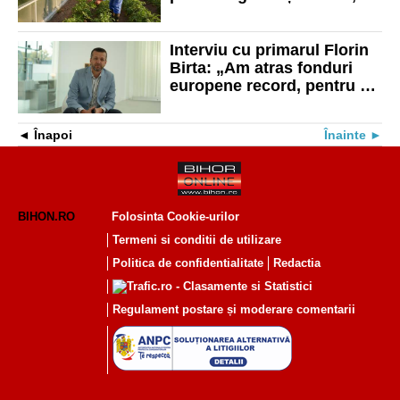
epuizate într-o săptămână
Interviu cu primarul Florin
Birta: „Am atras fonduri
europene record, pentru a
construi un oraș mai
modern și mai eficient”
Înapoi
Înainte
BIHON.RO
Folosinta Cookie-urilor
Termeni si conditii de utilizare
Politica de confidentialitate
Redactia
Regulament postare și moderare comentarii