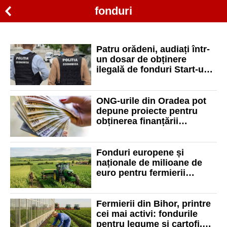
fonduri
Patru orădeni, audiați într-
un dosar de obținere
ilegală de fonduri Start-up
Nation. Au fost sechestrate
două case de 1.000.000 de
euro
ONG-urile din Oradea pot
depune proiecte pentru
obținerea finanțării
nerambursabile. Vezi care
este bugetul alocat
Fonduri europene și
naționale de milioane de
euro pentru fermierii
bihoreni și dezvoltarea
sustenabilă a județului
Fermierii din Bihor, printre
cei mai activi: fondurile
pentru legume și cartofi,