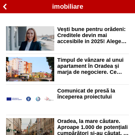
imobiliare
Vești bune pentru orădeni:
Creditele devin mai
accesibile in 2025! Alege
Gaminvest Credite Oradea!
Timpul de vânzare al unui
apartament în Oradea și
marja de negociere. Ce
spun experții imobiliari
Comunicat de presă la
începerea proiectului
Oradea, la mare căutare.
Aproape 1.000 de potențiali
cumpărători și-au căutat, în