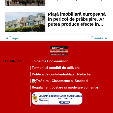
ianuarie, un apartament în
oraș
Piață imobiliară europeană
în pericol de prăbuşire. Ar
putea produce efecte în
întreaga lume
Înapoi
Înainte
BIHON.RO
Folosinta Cookie-urilor
Termeni si conditii de utilizare
Politica de confidentialitate
Redactia
Regulament postare și moderare comentarii