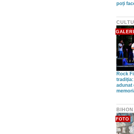
poți fa
CULT
GALERI
Rock Fi
tradiți
adunat d
memori
BIHON
FOTO