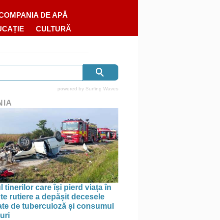
COMPANIA DE APĂ
UCAȚIE
CULTURĂ
powered by
Surfing Waves
NIA
tinerilor care își pierd viața în
te rutiere a depășit decesele
te de tuberculoză și consumul
uri