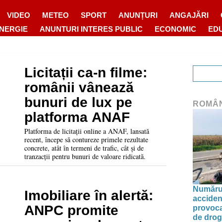
VIDEO
METEO
SPORT
ANUNȚURI
ANGAJĂRI
ENERGIE
ANUNTURI INTERES PUBLIC
ECONOMIC
ED
Licitații ca-n filme:
românii vânează
bunuri de lux pe
ROMÂ
platforma ANAF
Platforma de licitații online a ANAF, lansată
recent, începe să contureze primele rezultate
concrete, atât în termeni de trafic, cât și de
tranzacții pentru bunuri de valoare ridicată.
Numărul 
Imobiliare în alertă:
acciden
ANPC promite
provoca
de drog