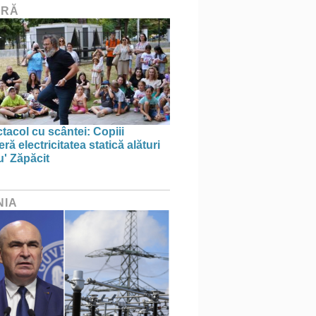
URĂ
tacol cu scântei: Copiii
ă electricitatea statică alături
u' Zăpăcit
NIA