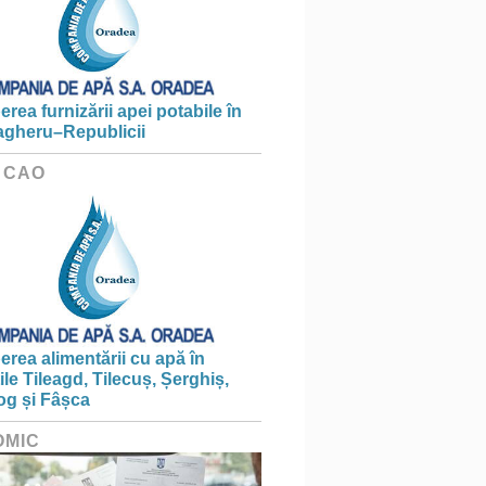
erea furnizării apei potabile în
gheru–Republicii
 CAO
erea alimentării cu apă în
țile Tileagd, Tilecuș, Șerghiș,
og și Fâșca
OMIC