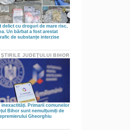
 delict cu droguri de mare risc,
a. Un bărbat a fost arestat
rafic de substanțe interzise
 ŞTIRILE JUDEŢULUI BIHOR
 inexactități. Primarii comunelor
ețul Bihor sunt nemulțumiți de
icepremierului Gheorghiu