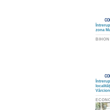
Întrerup
zona Ma
BIHON
Întrerup
localită
Vârcior
ECON