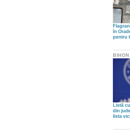
Flagrant
în Orade
pentru t
BIHON
Listă cu
din jud
lista v