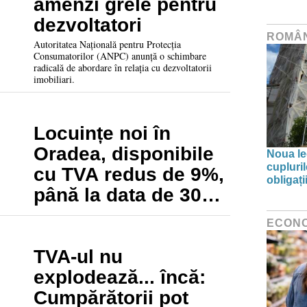
amenzi grele pentru
dezvoltatori
ROMÂ
Autoritatea Națională pentru Protecția
Consumatorilor (ANPC) anunță o schimbare
radicală de abordare în relația cu dezvoltatorii
imobiliari.
Locuințe noi în
Oradea, disponibile
Noua leg
cupluri
cu TVA redus de 9%,
obligați
până la data de 30
iulie. – PRIMA
ECON
DEVELOPMENT
GROUP
TVA-ul nu
explodează... încă:
Cumpărătorii pot