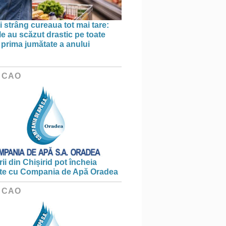
 strâng cureaua tot mai tare:
le au scăzut drastic pe toate
în prima jumătate a anului
 CAO
ii din Chișirid pot încheia
te cu Compania de Apă Oradea
 CAO