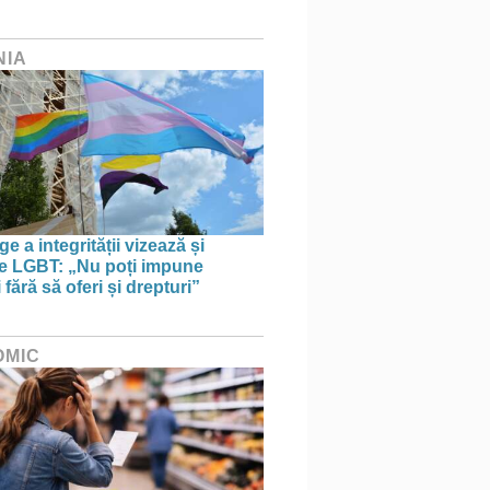
NIA
e a integrității vizează și
le LGBT: „Nu poți impune
i fără să oferi și drepturi”
OMIC