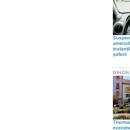
Suspend
amenzil
instanț
șoferii
BIHON
Thermal
evenime