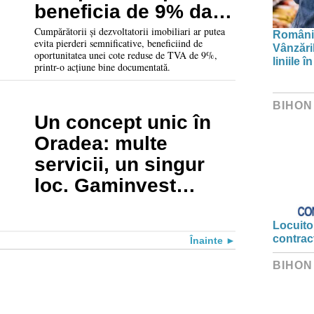
beneficia de 9% dacă
acționează rapid
Cumpărătorii și dezvoltatorii imobiliari ar putea
Românii
evita pierderi semnificative, beneficiind de
Vânzări
oportunitatea unei cote reduse de TVA de 9%,
liniile 
printr-o acțiune bine documentată.
BIHON
Un concept unic în
Oradea: multe
servicii, un singur
loc. Gaminvest
conectează oamenii,
afacerile și orașul!
Locuitor
contrac
Înainte
BIHON