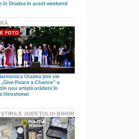
ce în Oradea în acest weekend
URĂ
E FOTO
larmonica Oradea ţine vie
a: „Give Peace a Chance” a
in nou artiștii orădeni în
a Hiroshimei
 ŞTIRILE JUDEŢULUI BIHOR