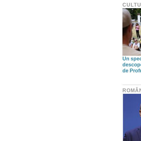
CULT
Un spec
descoper
de Prof
ROMÂ