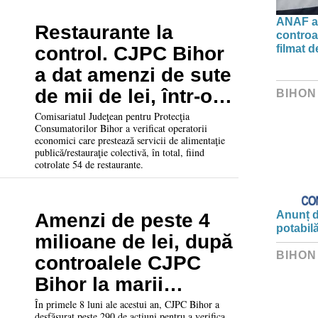
ANAF ac
Restaurante la
controa
filmat d
control. CJPC Bihor
a dat amenzi de sute
de mii de lei, într-o
BIHON
singură lună
Comisariatul Judeţean pentru Protecţia
Consumatorilor Bihor a verificat operatorii
economici care prestează servicii de alimentaţie
publică/restauraţie colectivă, în total, fiind
cotrolate 54 de restaurante.
Anunț d
Amenzi de peste 4
potabil
milioane de lei, după
BIHON
controalele CJPC
Bihor la marii
retaileri
În primele 8 luni ale acestui an, CJPC Bihor a
desfășurat peste 290 de acțiuni pentru a verifica