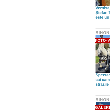
Vernisaj
Ștefan T
este un
BIHON
FOTO-V
Spectac
cai camp
străzile
BIHON
GALERI