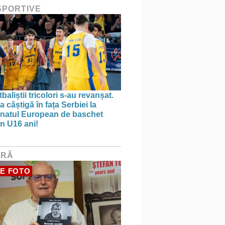
 SPORTIVE
aliștii tricolori s-au revanșat.
 câștigă în fața Serbiei la
natul European de baschet
n U16 ani!
URĂ
E FOTO