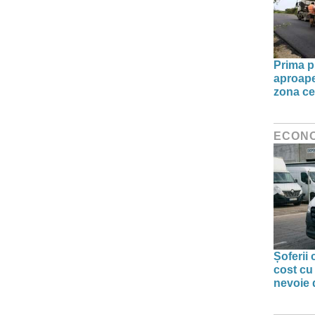
Prima pi
aproape 
zona ce
ECON
Șoferii
cost cu
nevoie d