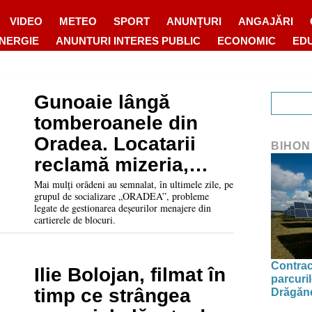
VIDEO
METEO
SPORT
ANUNȚURI
ANGAJĂRI
ENERGIE
ANUNTURI INTERES PUBLIC
ECONOMIC
ED
Gunoaie lângă
tomberoanele din
Oradea. Locatarii
BIHON
reclamă mizeria,
RER Vest explică
Mai mulți orădeni au semnalat, în ultimele zile, pe
grupul de socializare „ORADEA”, probleme
situația și cauzele
legate de gestionarea deșeurilor menajere din
cartierele de blocuri.
problemei
Contrac
Ilie Bolojan, filmat în
parcuril
timp ce strângea
Drăgăne