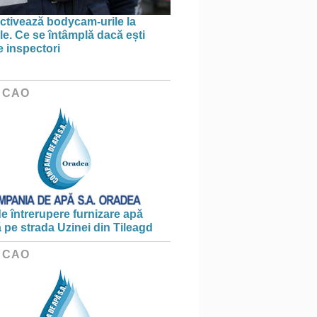
tivează bodycam-urile la
le. Ce se întâmplă dacă ești
e inspectori
 CAO
e întrerupere furnizare apă
ă pe strada Uzinei din Tileagd
 CAO