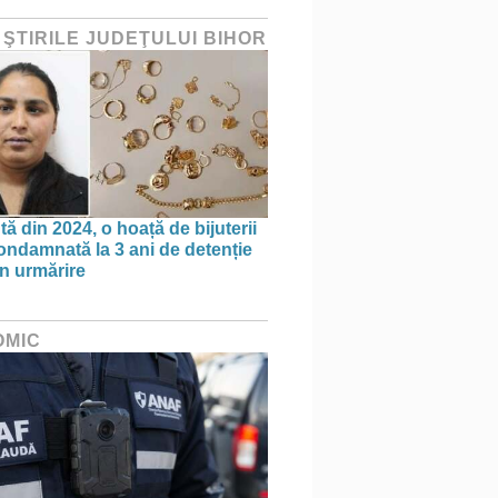
 ŞTIRILE JUDEŢULUI BIHOR
ă din 2024, o hoață de bijuterii
condamnată la 3 ani de detenție
în urmărire
OMIC