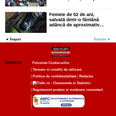
Festivalul Medieval Oradea
Femeie de 52 de ani,
salvată dintr-o fântână
adâncă de aproximativ
patru metri de pompierii
bihoreni
Înapoi
Înainte
BIHON.RO
Folosinta Cookie-urilor
Termeni si conditii de utilizare
Politica de confidentialitate
Redactia
Regulament postare și moderare comentarii