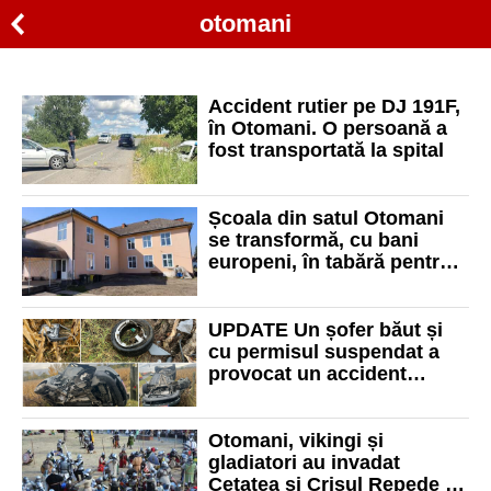
otomani
Accident rutier pe DJ 191F,
în Otomani. O persoană a
fost transportată la spital
Școala din satul Otomani
se transformă, cu bani
europeni, în tabără pentru
copii
UPDATE Un șofer băut și
cu permisul suspendat a
provocat un accident
mortal în Bihor. O tânără și-
a pierdut viața
Otomani, vikingi și
gladiatori au invadat
Cetatea și Crișul Repede la