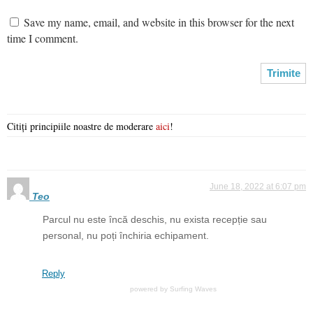
Save my name, email, and website in this browser for the next
time I comment.
Citiți principiile noastre de moderare
aici
!
June 18, 2022 at 6:07 pm
Teo
Parcul nu este încă deschis, nu exista recepție sau
personal, nu poți închiria echipament.
Reply
powered by
Surfing Waves