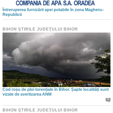
Întreruperea furnizării apei potabile în zona Magheru–
Republicii
BIHON ŞTIRILE JUDEŢULUI BIHOR
Cod roșu de ploi torențiale în Bihor. Șapte localități sunt
vizate de avertizarea ANM
1
BIHON ŞTIRILE JUDEŢULUI BIHOR