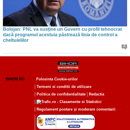
Bolojan: PNL va susține un Guvern cu profil tehnocrat
dacă programul acestuia păstrează linia de control a
cheltuielilor
2
BIHON.RO
Folosinta Cookie-urilor
Termeni si conditii de utilizare
Politica de confidentialitate
Redactia
Regulament postare și moderare comentarii