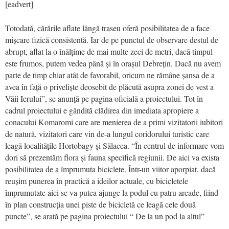
[eadvert]
Totodată, cărările aflate lângă traseu oferă posibilitatea de a face
mișcare fizică consistentă. Iar de pe punctul de observare destul de
abrupt, aflat la o înălțime de mai multe zeci de metri, dacă timpul
este frumos, putem vedea până și în orașul Debrețin. Dacă nu avem
parte de timp chiar atât de favorabil, oricum ne rămâne șansa de a
avea în față o priveliște deosebit de plăcută asupra zonei de vest a
Văii Ierului”, se anunță pe pagina oficială a proiectului. Tot în
cadrul proiectului e gândită clădirea din imediata apropiere a
conacului Komaromi care are menierea de a primi vizitatorii iubitori
de natură, vizitatori care vin de-a lungul coridorului turistic care
leagă localitățile Hortobagy și Sălacea. “În centrul de informare vom
dori să prezentăm flora și fauna specifică regiunii. De aici va exista
posibilitatea de a împrumuta biciclete. Într-un viitor aporpiat, dacă
reușim punerea în practică a ideilor actuale, cu bicicletele
împrumutate aici se va putea ajunge la podul cu patru arcade, fiind
în plan construcția unei piste de bicicletă ce leagă cele două
puncte”, se arată pe pagina proiectului “ De la un pod la altul”