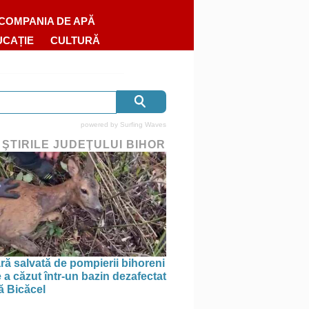
COMPANIA DE APĂ
UCAȚIE
CULTURĂ
powered by
Surfing Waves
 ŞTIRILE JUDEŢULUI BIHOR
ră salvată de pompierii bihoreni
 a căzut într-un bazin dezafectat
ă Bicăcel