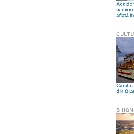
Acciden
camion 
aflată î
CULT
Carele a
din Orad
BIHON