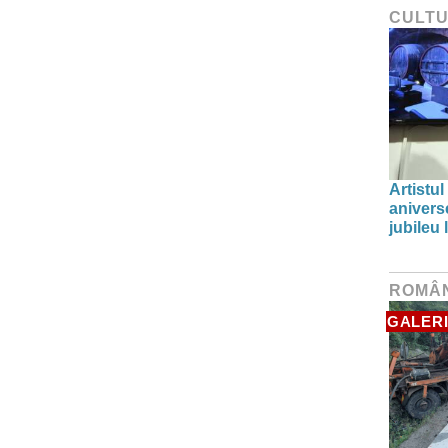
CULT
Artistul
aniverse
jubileu
ROMÂ
GALERI