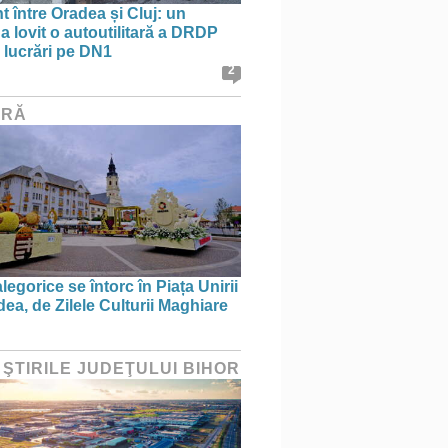
t între Oradea și Cluj: un
a lovit o autoutilitară a DRDP
n lucrări pe DN1
2
URĂ
legorice se întorc în Piața Unirii
ea, de Zilele Culturii Maghiare
 ŞTIRILE JUDEŢULUI BIHOR