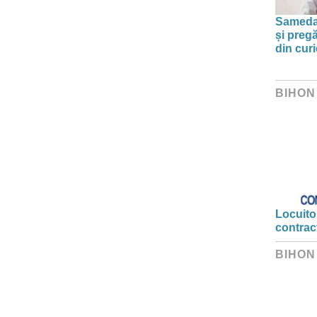
Sameday
și preg
din curi
BIHON
Locuitor
contrac
BIHON