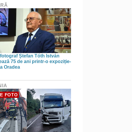
URĂ
 fotograf Ștefan Tóth István
ază 75 de ani printr-o expoziție-
 la Oradea
NIA
E FOTO