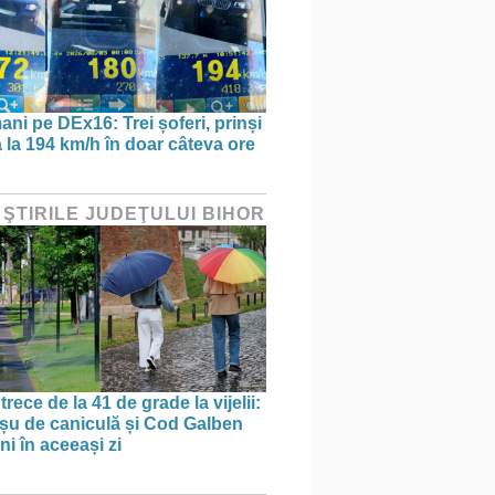
ani pe DEx16: Trei șoferi, prinși
 la 194 km/h în doar câteva ore
 ŞTIRILE JUDEŢULUI BIHOR
trece de la 41 de grade la vijelii:
u de caniculă și Cod Galben
ni în aceeași zi