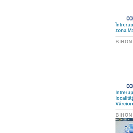
Întrerup
zona Ma
BIHON
Întrerup
localită
Vârcior
BIHON