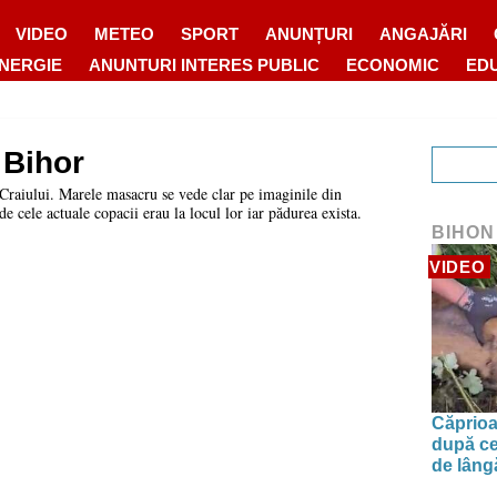
VIDEO
METEO
SPORT
ANUNȚURI
ANGAJĂRI
ENERGIE
ANUNTURI INTERES PUBLIC
ECONOMIC
ED
 Bihor
 Craiului. Marele masacru se vede clar pe imaginile din
e cele actuale copacii erau la locul lor iar pădurea exista.
BIHON
VIDEO
Căprioa
după ce
de lâng