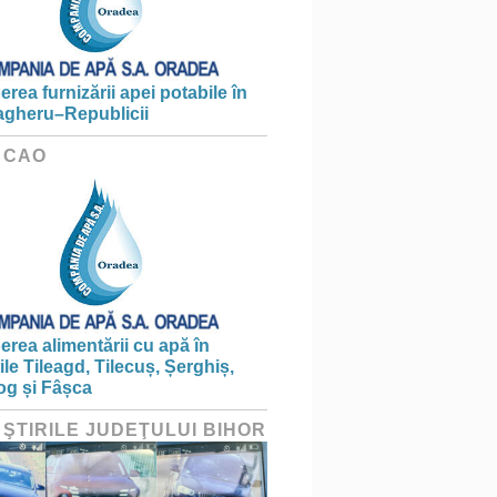
erea furnizării apei potabile în
gheru–Republicii
 CAO
erea alimentării cu apă în
țile Tileagd, Tilecuș, Șerghiș,
og și Fâșca
 ŞTIRILE JUDEŢULUI BIHOR