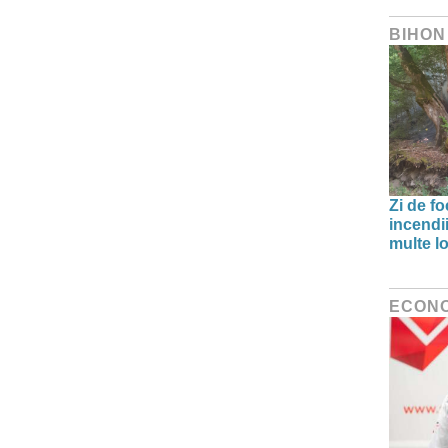
BIHON
Zi de f
incendii
multe lo
ECON