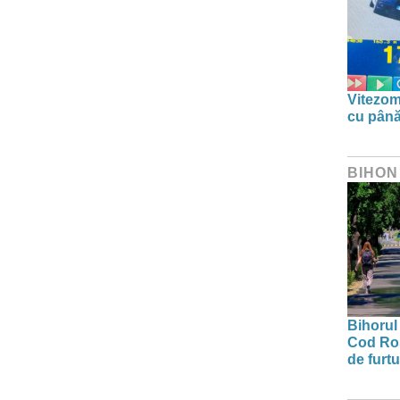
Vitezom
cu până
BIHON
Bihorul 
Cod Roș
de furtu