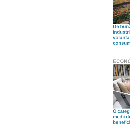
De bunăv
industr
volunta
consumu
ECON
O categ
medii d
benefic