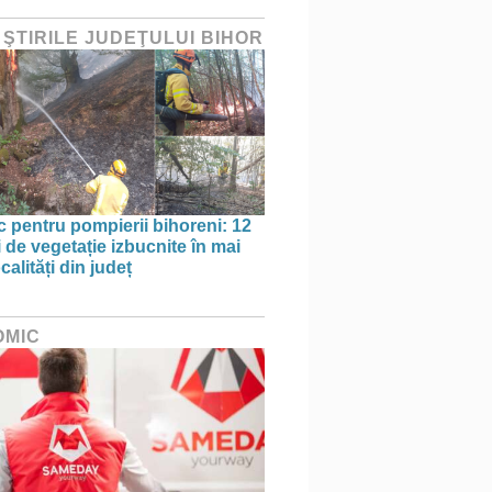
 ŞTIRILE JUDEŢULUI BIHOR
oc pentru pompierii bihoreni: 12
 de vegetație izbucnite în mai
calități din județ
OMIC