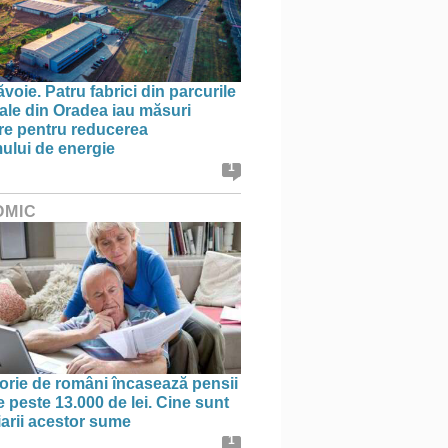
oie. Patru fabrici din parcurile
iale din Oradea iau măsuri
re pentru reducerea
lui de energie
1
OMIC
orie de români încasează pensii
e peste 13.000 de lei. Cine sunt
iarii acestor sume
1