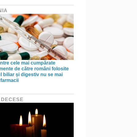
NIA
ntre cele mai cumpărate
ente de către români folosite
ul biliar și digestiv nu se mai
 farmacii
 DECESE