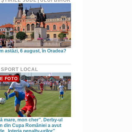
 ŞTIRILE JUDEŢULUI BIHOR
m astăzi, 6 august, în Oradea?
 SPORT LOCAL
E FOTO
ă mare, mon cher”. Derby-ul
n din Cupa României a avut
e „loteria penalty-urilor”