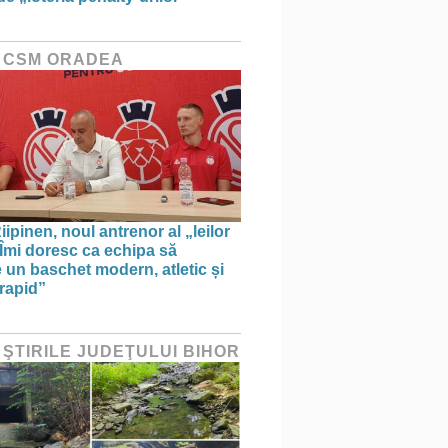
 CSM ORADEA
ipinen, noul antrenor al „leilor
„Îmi doresc ca echipa să
e un baschet modern, atletic și
 rapid”
 ŞTIRILE JUDEŢULUI BIHOR