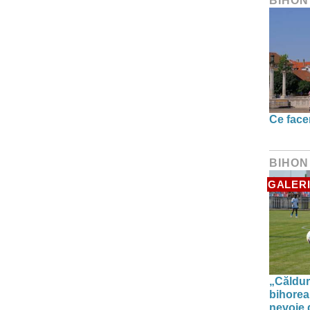
BIHON
Ce face
BIHON
GALERI
„Căldur
bihorea
nevoie d