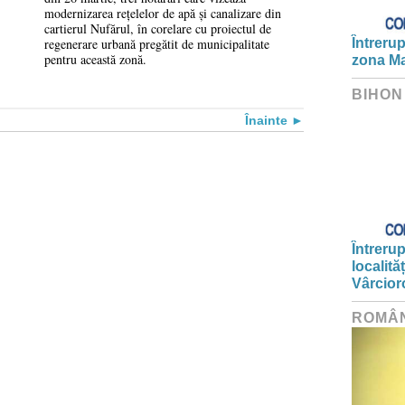
Locuri noi de
modernizarea rețelelor de apă și canalizare din
cartierul Nufărul, în corelare cu proiectul de
parcare
Întrerup
regenerare urbană pregătit de municipalitate
pentru această zonă.
zona Ma
BIHON
Înainte
Întrerup
localită
Vârcior
ROMÂ