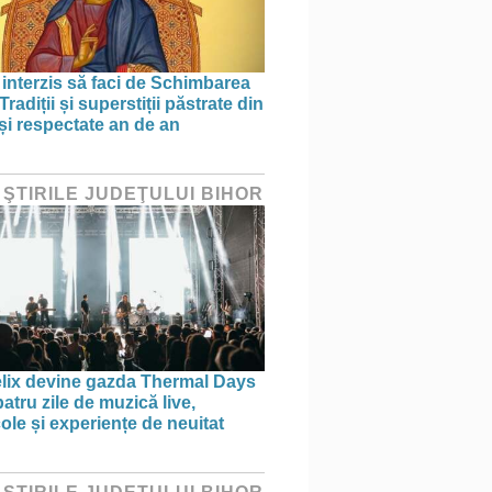
 interzis să faci de Schimbarea
 Tradiții și superstiții păstrate din
 și respectate an de an
 ŞTIRILE JUDEŢULUI BIHOR
elix devine gazda Thermal Days
atru zile de muzică live,
ole și experiențe de neuitat