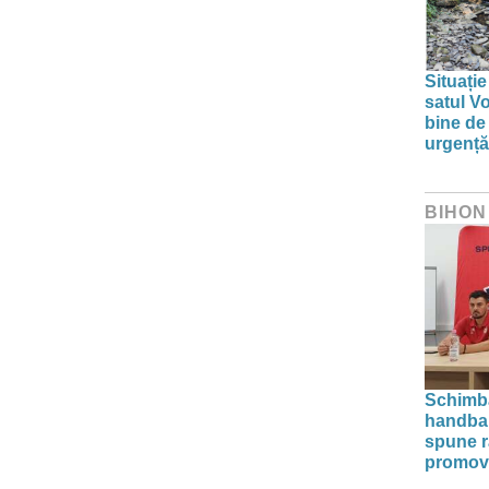
Situație
satul V
bine de 
urgență
BIHON
Schimba
handba
spune r
promova