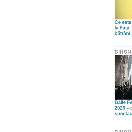
Ce este
la Față.
bătrâni
BIHON
Băile F
2026 – p
spectac