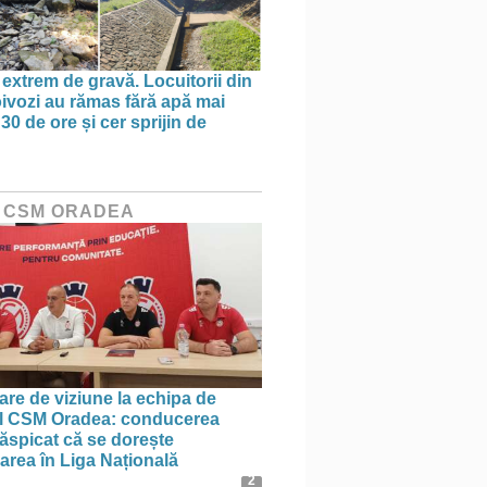
 extrem de gravă. Locuitorii din
oivozi au rămas fără apă mai
30 de ore și cer sprijin de
 CSM ORADEA
re de viziune la echipa de
l CSM Oradea: conducerea
ăspicat că se dorește
rea în Liga Națională
2