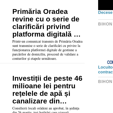
Primăria Oradea
Decese 
revine cu o serie de
BIHON
clarificări privind
platforma digitală de
atribuire a locurilor
Printr-un comunicat transmis de Primăria Oradea
sunt transmise o serie de clarificări cu privire la
de parcare
funcționarea platformei digitale de gestiune a
parcărilor de domiciliu, procesul de validare a
conturilor și etapele următoare.
Locuitor
contrac
Investiții de peste 46
BIHON
milioane lei pentru
rețelele de apă și
canalizare din
cartierul Nufărul.
Consilierii locali orădeni au aprobat, în ședința
din 26 martie, trei hotărâri care vizează