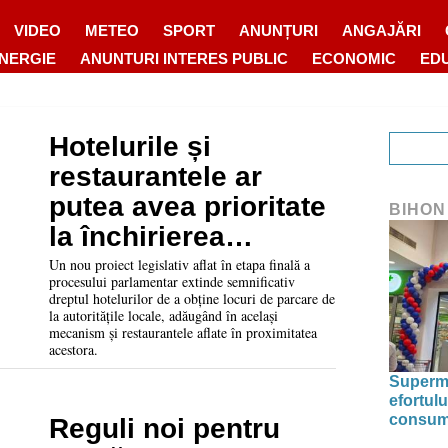
VIDEO
METEO
SPORT
ANUNȚURI
ANGAJĂRI
ENERGIE
ANUNTURI INTERES PUBLIC
ECONOMIC
ED
Hotelurile și
restaurantele ar
putea avea prioritate
BIHON
la închirierea
locurilor de parcare
Un nou proiect legislativ aflat în etapa finală a
procesului parlamentar extinde semnificativ
de la primării
dreptul hotelurilor de a obține locuri de parcare de
la autoritățile locale, adăugând în același
mecanism și restaurantele aflate în proximitatea
acestora.
Superma
efortulu
consumu
Reguli noi pentru