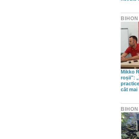
BIHON
Mikko Ri
roșii”: 
practic
cât mai
BIHON