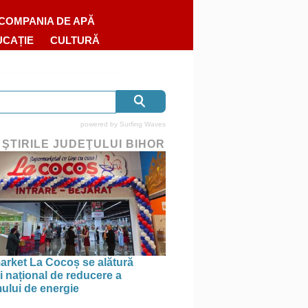
COMPANIA DE APĂ
UCAȚIE
CULTURĂ
powered by
Surfing Waves
 ŞTIRILE JUDEŢULUI BIHOR
rket La Cocoș se alătură
i național de reducere a
lui de energie