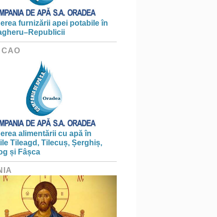
erea furnizării apei potabile în
gheru–Republicii
 CAO
erea alimentării cu apă în
țile Tileagd, Tilecuș, Șerghiș,
og și Fâșca
NIA