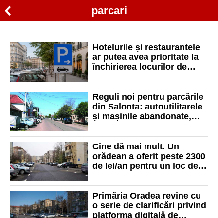
parcari
Hotelurile și restaurantele
ar putea avea prioritate la
închirierea locurilor de
parcare de la primării
Reguli noi pentru parcările
din Salonta: autoutilitarele
și mașinile abandonate,
vizate de sancțiuni
Cine dă mai mult. Un
orădean a oferit peste 2300
de lei/an pentru un loc de
parcare de domiciliu
Primăria Oradea revine cu
o serie de clarificări privind
platforma digitală de