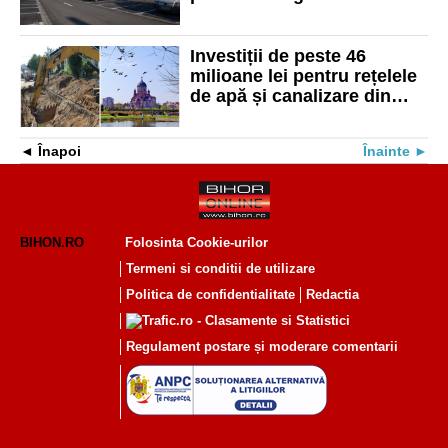
atribuire a locurilor de
parcare
Investiții de peste 46
milioane lei pentru rețelele
de apă și canalizare din
cartierul Nufărul. Locuri noi
de parcare
Înapoi
Înainte
BIHON.RO
Folosinta Cookie-urilor
Termeni si conditii de utilizare
Politica de confidentialitate
Redactia
Regulament postare și moderare comentarii