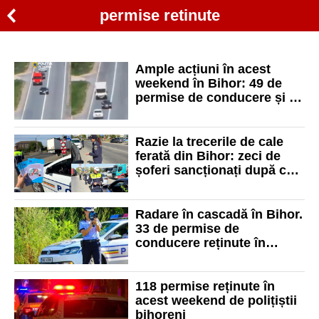
permise retinute
Ample acțiuni în acest
weekend în Bihor: 49 de
permise de conducere și 38
de certificate de
înmatriculare reținute
Razie la trecerile de cale
ferată din Bihor: zeci de
șoferi sancționați după ce
au ignorat semnalele
trenului
Radare în cascadă în Bihor.
33 de permise de
conducere reținute în
cateva ore
118 permise reținute în
acest weekend de polițiștii
bihoreni