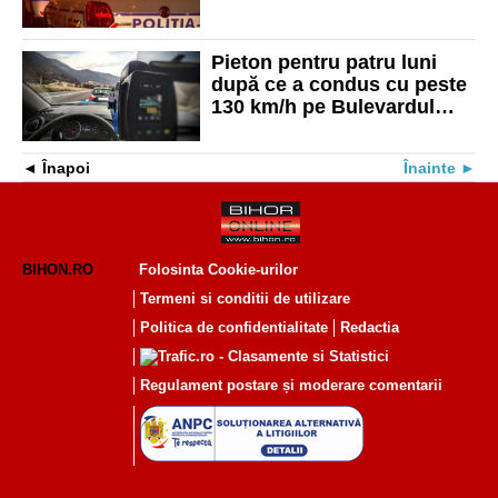
Pieton pentru patru luni
după ce a condus cu peste
130 km/h pe Bulevardul
Cantemir
Înapoi
Înainte
BIHON.RO
Folosinta Cookie-urilor
Termeni si conditii de utilizare
Politica de confidentialitate
Redactia
Regulament postare și moderare comentarii