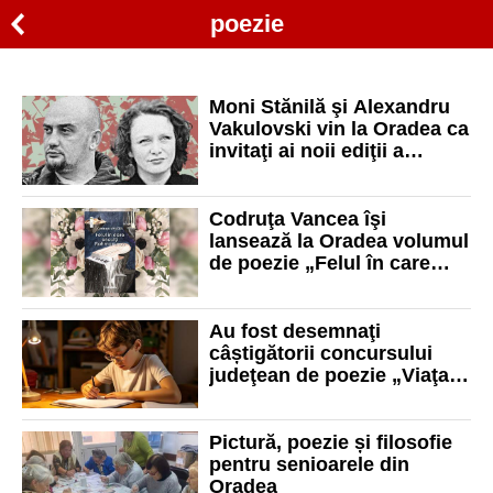
poezie
Moni Stănilă şi Alexandru
Vakulovski vin la Oradea ca
invitaţi ai noii ediţii a
Pragului Vaida
Codruţa Vancea îşi
lansează la Oradea volumul
de poezie „Felul în care
asculţi Rahmaninov”
Au fost desemnaţi
câștigătorii concursului
judeţean de poezie „Viaţa
prin ochi de poet”
Pictură, poezie și filosofie
pentru senioarele din
Oradea