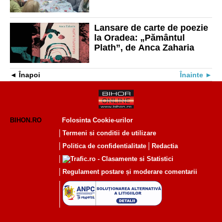
Lansare de carte de poezie
la Oradea: „Pământul
Plath”, de Anca Zaharia
Înapoi
Înainte
BIHON.RO
Folosinta Cookie-urilor
Termeni si conditii de utilizare
Politica de confidentialitate
Redactia
Regulament postare și moderare comentarii