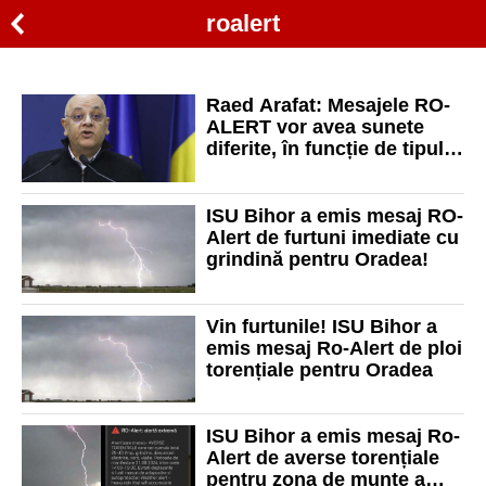
roalert
Raed Arafat: Mesajele RO-
ALERT vor avea sunete
diferite, în funcție de tipul
și gravitatea situației
ISU Bihor a emis mesaj RO-
Alert de furtuni imediate cu
grindină pentru Oradea!
Vin furtunile! ISU Bihor a
emis mesaj Ro-Alert de ploi
torențiale pentru Oradea
ISU Bihor a emis mesaj Ro-
Alert de averse torențiale
pentru zona de munte a