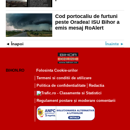
județului Bihor
Cod portocaliu de furtuni
peste Oradea! ISU Bihor a
emis mesaj RoAlert
Înapoi
Înainte
BIHON.RO
Folosinta Cookie-urilor
Termeni si conditii de utilizare
Politica de confidentialitate
Redactia
Regulament postare și moderare comentarii