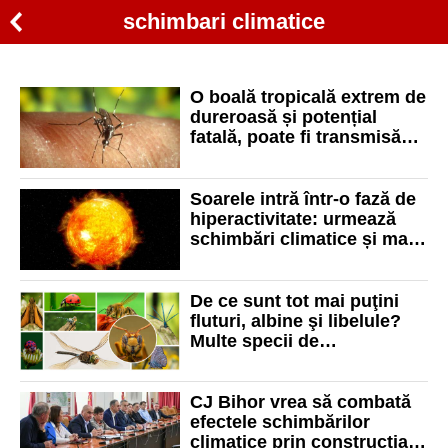
schimbari climatice
O boală tropicală extrem de
dureroasă și potențial
fatală, poate fi transmisă
inclusiv în România
Soarele intră într-o fază de
hiperactivitate: urmează
schimbări climatice și mai
multe aurore boreale
De ce sunt tot mai puţini
fluturi, albine şi libelule?
Multe specii de
polenizatorii sălbatici sunt
în pericol de dispariție
CJ Bihor vrea să combată
efectele schimbărilor
climatice prin construcția