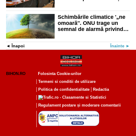
de drumuri noi
Schimbările climatice '„ne
omoară''. ONU trage un
semnal de alarmă privind
legătura dintre sănătate şi
climă
Înapoi
Înainte
BIHON.RO
Folosinta Cookie-urilor
Termeni si conditii de utilizare
Politica de confidentialitate
Redactia
Regulament postare și moderare comentarii