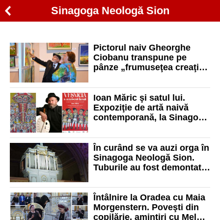
Sinagoga Neologă Sion
Pictorul naiv Gheorghe
Ciobanu transpune pe
pânze „frumuseţea creaţiei
lui Dumnezeu”
Ioan Măric şi satul lui.
Expoziţie de artă naivă
contemporană, la Sinagoga
Sion din Oradea
În curând se va auzi orga în
Sinagoga Neologă Sion.
Tuburile au fost demontate
pentru restaurare
Întâlnire la Oradea cu Maia
Morgenstern. Poveşti din
copilărie, amintiri cu Mel