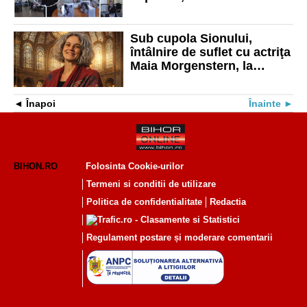
Gibson şi premieră cu
mascați
Sub cupola Sionului,
întâlnire de suflet cu actriţa
Maia Morgenstern, la
Oradea
Înapoi
Înainte
BIHON.RO
Folosinta Cookie-urilor
Termeni si conditii de utilizare
Politica de confidentialitate
Redactia
Regulament postare și moderare comentarii