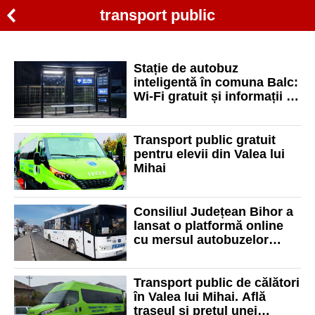
transport public
Stație de autobuz
inteligentă în comuna Balc:
Wi-Fi gratuit și informații în
timp real pentru călători
Transport public gratuit
pentru elevii din Valea lui
Mihai
Consiliul Județean Bihor a
lansat o platformă online
cu mersul autobuzelor
județene
Transport public de călători
în Valea lui Mihai. Află
traseul și prețul unei