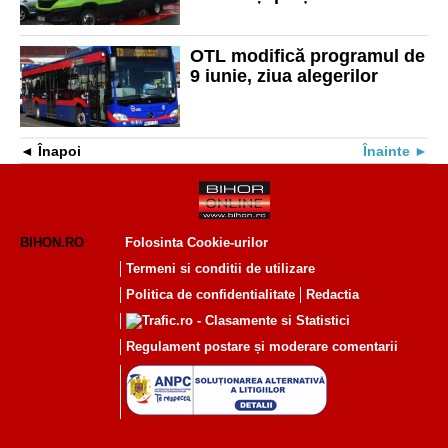
călătorii
OTL modifică programul de
9 iunie, ziua alegerilor
Înapoi
Înainte
BIHON.RO
Folosinta Cookie-urilor
Termeni si conditii de utilizare
Politica de confidentialitate
Redactia
Regulament postare și moderare comentarii