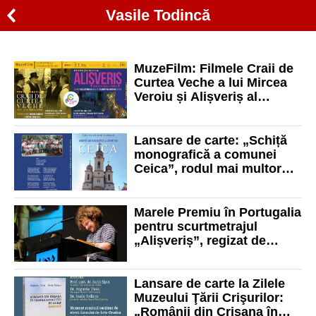
Vasile Todincă
MuzeFilm: Filmele Craii de
Curtea Veche a lui Mircea
Veroiu și Alișveriș al
regizorului orădean Vasile
Todinca, proiectate la
Oradea
Lansare de carte: „Schiță
monografică a comunei
Ceica”, rodul mai multor
ani de cercetare
Marele Premiu în Portugalia
pentru scurtmetrajul
„Alișveriș”, regizat de
orădeanul Vasile Todinca
Lansare de carte la Zilele
Muzeului Ţării Crişurilor:
„Românii din Crișana în