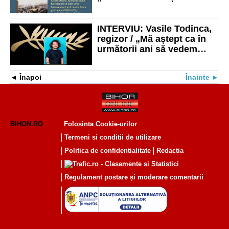
vremea revoluției de la
1848. Documente”
INTERVIU: Vasile Todinca,
regizor / „Mă aștept ca în
următorii ani să vedem
filme din ce în ce mai
curajoase”
Înapoi
Înainte
BIHON.RO
Folosinta Cookie-urilor
Termeni si conditii de utilizare
Politica de confidentialitate
Redactia
Regulament postare și moderare comentarii