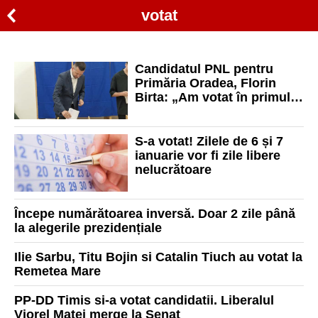
votat
Candidatul PNL pentru
Primăria Oradea, Florin
Birta: „Am votat în primul
rând pentru orădeni”
S-a votat! Zilele de 6 și 7
ianuarie vor fi zile libere
nelucrătoare
Începe numărătoarea inversă. Doar 2 zile până
la alegerile prezidențiale
Ilie Sarbu, Titu Bojin si Catalin Tiuch au votat la
Remetea Mare
PP-DD Timis si-a votat candidatii. Liberalul
Viorel Matei merge la Senat