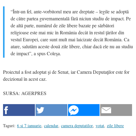
“Într-un fel, ante-vorbitorul meu are dreptate – legile se adoptă
de către partea guvernamentală fără niciun studiu de impact. Pe
de altă parte, numărul de zile libere bazate pe sărbători
religioase este mai mic în România decât în restul ţărilor din
vestul Europei, care sunt mult mai laicizate decât România. Ca
atare, salutăm aceste două zile libere, chiar dacă ele nu au studiu
de impact”, a spus Coleşa.
Proiectul a fost adoptat şi de Senat, iar Camera Deputaţilor este for
decizional în acest caz.
SURSA: AGERPRES
Taguri:
6 si 7 ianuarie
,
calendar
,
camera deputatilor
,
votat
,
zile libere