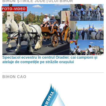
BIHON ŞTIRILE JUDEŢULUI BIHOR
FOTO-VIDEO
Spectacol ecvestru în centrul Oradiei: cai campioni și
atelaje de competiție pe străzile orașului
BIHON CAO