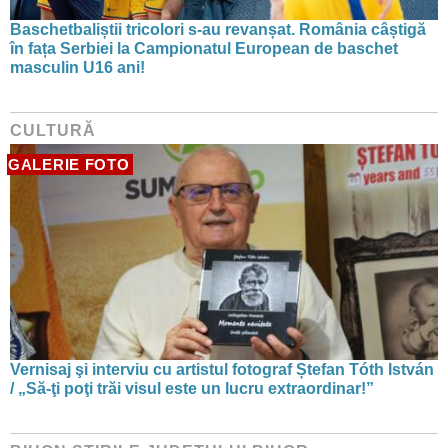
Baschetbaliștii tricolori s-au revanșat. România câștigă
în fața Serbiei la Campionatul European de baschet
masculin U16 ani!
CULTURĂ
GALERIE FOTO
Vernisaj şi interviu cu artistul fotograf Ștefan Tóth István
/ „Să-ţi poţi trăi visul este un lucru extraordinar!”