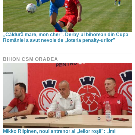
„Căldură mare, mon cher”. Derby-ul bihorean din Cupa
României a avut nevoie de „loteria penalty-urilor”
BIHON CSM ORADEA
Mikko Riipinen, noul antrenor al „leilor roșii”: „Îmi