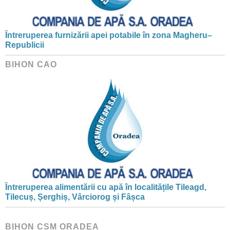
Întreruperea furnizării apei potabile în zona Magheru–
Republicii
BIHON CAO
Întreruperea alimentării cu apă în localitățile Tileagd,
Tilecuș, Șerghiș, Vârciorog și Fâșca
BIHON CSM ORADEA