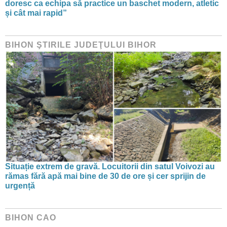
doresc ca echipa să practice un baschet modern, atletic
și cât mai rapid”
BIHON ŞTIRILE JUDEŢULUI BIHOR
Situație extrem de gravă. Locuitorii din satul Voivozi au
rămas fără apă mai bine de 30 de ore și cer sprijin de
urgență
BIHON CAO