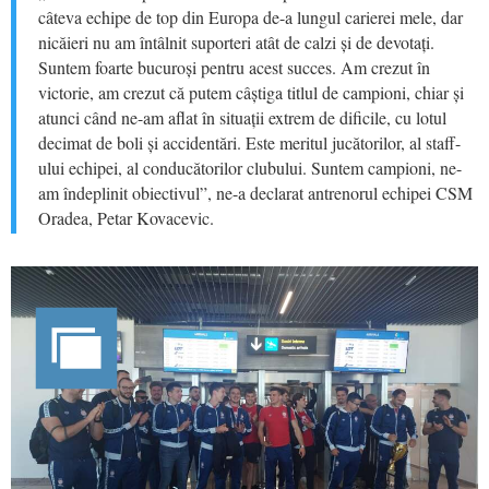
câteva echipe de top din Europa de-a lungul carierei mele, dar
nicăieri nu am întâlnit suporteri atât de calzi și de devotați.
Suntem foarte bucuroși pentru acest succes. Am crezut în
victorie, am crezut că putem câștiga titlul de campioni, chiar și
atunci când ne-am aflat în situații extrem de dificile, cu lotul
decimat de boli și accidentări. Este meritul jucătorilor, al staff-
ului echipei, al conducătorilor clubului. Suntem campioni, ne-
am îndeplinit obiectivul”, ne-a declarat antrenorul echipei CSM
Oradea, Petar Kovacevic.