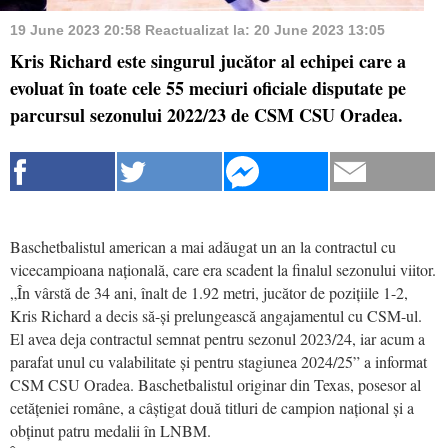
19 June 2023 20:58
Reactualizat la:
20 June 2023 13:05
Kris Richard este singurul jucător al echipei care a
evoluat în toate cele 55 meciuri oficiale disputate pe
parcursul sezonului 2022/23 de CSM CSU Oradea.
Baschetbalistul american a mai adăugat un an la contractul cu
vicecampioana națională, care era scadent la finalul sezonului viitor.
„În vârstă de 34 ani, înalt de 1.92 metri, jucător de pozițiile 1-2,
Kris Richard a decis să-și prelungească angajamentul cu CSM-ul.
El avea deja contractul semnat pentru sezonul 2023/24, iar acum a
parafat unul cu valabilitate și pentru stagiunea 2024/25” a informat
CSM CSU Oradea. Baschetbalistul originar din Texas, posesor al
cetățeniei române, a câștigat două titluri de campion național și a
obținut patru medalii în LNBM.