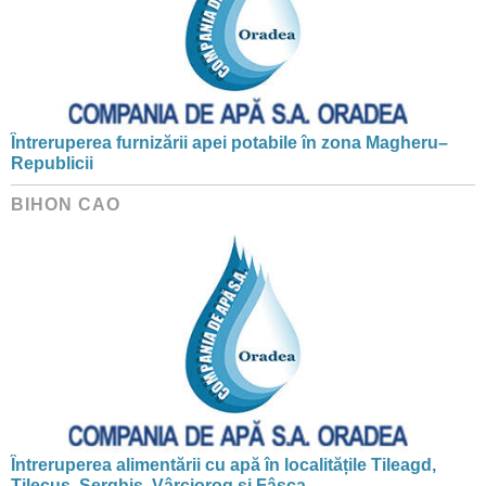
Întreruperea furnizării apei potabile în zona Magheru–
Republicii
BIHON CAO
Întreruperea alimentării cu apă în localitățile Tileagd,
Tilecuș, Șerghiș, Vârciorog și Fâșca