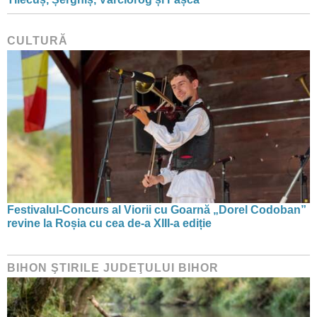
CULTURĂ
Festivalul-Concurs al Viorii cu Goarnă „Dorel Codoban”
revine la Roșia cu cea de-a XIII-a ediție
BIHON ŞTIRILE JUDEŢULUI BIHOR