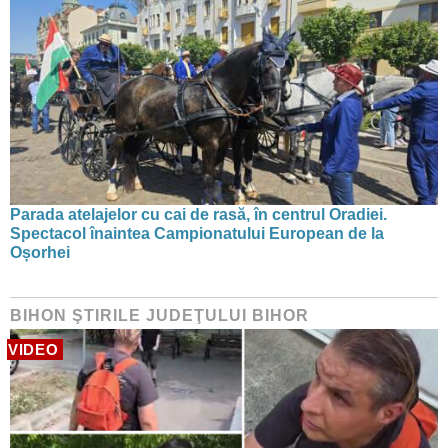
Parada atelajelor cu cai de rasă, în centrul Oradiei.
Spectacol înaintea Campionatului European de la
Oșorhei
BIHON ŞTIRILE JUDEŢULUI BIHOR
VIDEO