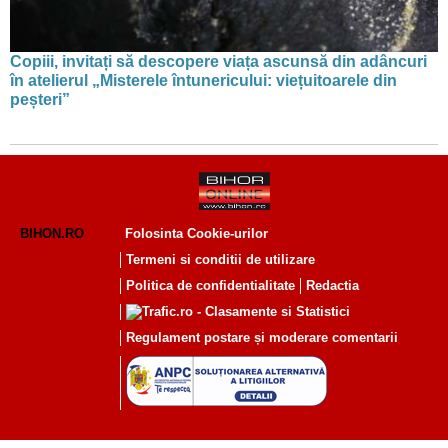
Copiii, invitați să descopere viața ascunsă din adâncuri
în atelierul „Misterele întunericului: viețuitoarele din
peșteri”
BIHON.RO
Folosinta Cookie-urilor
Termeni si conditii de utilizare
Politica de confidentialitate
Redactia
Regulament postare și moderare comentarii