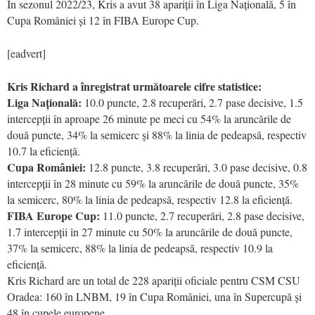
În sezonul 2022/23, Kris a avut 38 apariții în Liga Națională, 5 în
Cupa României și 12 în FIBA Europe Cup.
[eadvert]
Kris Richard a înregistrat următoarele cifre statistice:
Liga Națională:
10.0 puncte, 2.8 recuperări, 2.7 pase decisive, 1.5
intercepții în aproape 26 minute pe meci cu 54% la aruncările de
două puncte, 34% la semicerc și 88% la linia de pedeapsă, respectiv
10.7 la eficiență.
Cupa României:
12.8 puncte, 3.8 recuperări, 3.0 pase decisive, 0.8
intercepții în 28 minute cu 59% la aruncările de două puncte, 35%
la semicerc, 80% la linia de pedeapsă, respectiv 12.8 la eficiență.
FIBA Europe Cup:
11.0 puncte, 2.7 recuperări, 2.8 pase decisive,
1.7 intercepții în 27 minute cu 50% la aruncările de două puncte,
37% la semicerc, 88% la linia de pedeapsă, respectiv 10.9 la
eficiență.
Kris Richard are un total de 228 apariții oficiale pentru CSM CSU
Oradea: 160 în LNBM, 19 în Cupa României, una în Supercupă și
48 în cupele europene.