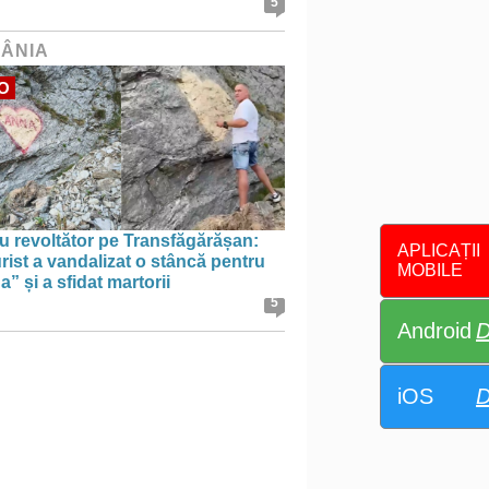
5
ÂNIA
O
u revoltător pe Transfăgărășan:
APLICAȚII
rist a vandalizat o stâncă pentru
MOBILE
” și a sfidat martorii
5
Android
D
iOS
D