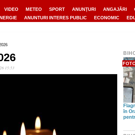
VIDEO
METEO
SPORT
ANUNȚURI
ANGAJĂRI
ENERGIE
ANUNTURI INTERES PUBLIC
ECONOMIC
ED
2026
BIH
026
FOT
26 15:53
Flagr
în Or
pentr