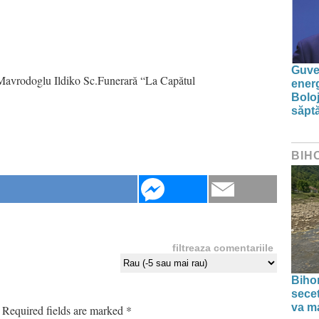
Guver
! Mavrodoglu Ildiko Sc.Funerară “La Capătul
energ
Boloj
săpt
BIH
filtreaza comentariile
Bihor
secet
va ma
Required fields are marked
*