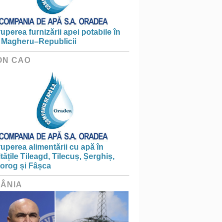
ruperea furnizării apei potabile în
 Magheru–Republicii
ON CAO
ruperea alimentării cu apă în
itățile Tileagd, Tilecuș, Șerghiș,
iorog și Fâșca
ÂNIA