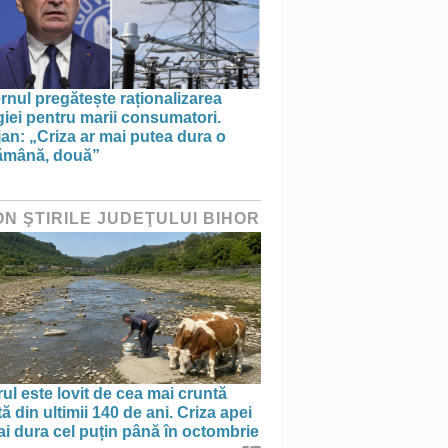
nul pregătește raționalizarea
iei pentru marii consumatori.
an: „Criza ar mai putea dura o
ămână, două”
ON ŞTIRILE JUDEŢULUI BIHOR
ul este lovit de cea mai cruntă
ă din ultimii 140 de ani. Criza apei
i dura cel puțin până în octombrie