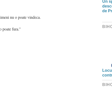
Un sp
desco
de Pr
nimeni nu o poate vindeca.
BIH
o poate fura.”
Locui
cont
BIH