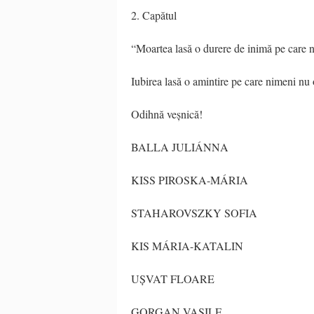
2. Capătul
“Moartea lasă o durere de inimă pe care 
Iubirea lasă o amintire pe care nimeni nu 
Odihnă veșnică!
BALLA JULIÁNNA
KISS PIROSKA-MÁRIA
STAHAROVSZKY SOFIA
KIS MÁRIA-KATALIN
UȘVAT FLOARE
GORGAN VASILE