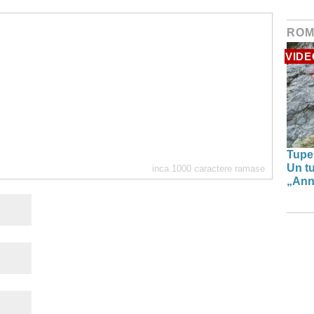
ROM
VIDE
Tupe
Un tu
inca
1000
caractere ramase
„Anna