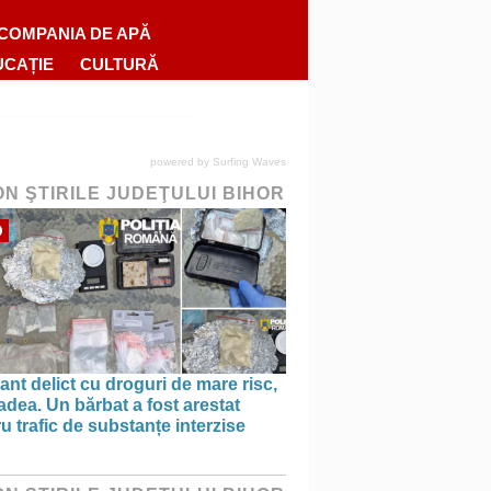
COMPANIA DE APĂ
UCAȚIE
CULTURĂ
powered by
Surfing Waves
ON ŞTIRILE JUDEŢULUI BIHOR
O
ant delict cu droguri de mare risc,
adea. Un bărbat a fost arestat
u trafic de substanțe interzise