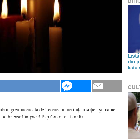
BIH
Listă
din j
lista
CUL
or, greu incercată de trecerea în neființă a soției, şi mamei
hnească în pace! Pap Gavril cu familia.