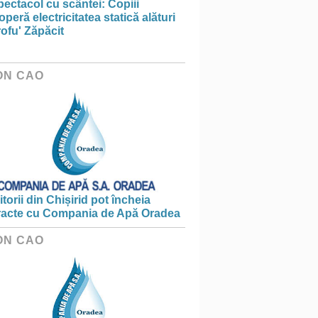
ectacol cu scântei: Copiii
peră electricitatea statică alături
ofu' Zăpăcit
ON CAO
torii din Chișirid pot încheia
racte cu Compania de Apă Oradea
ON CAO