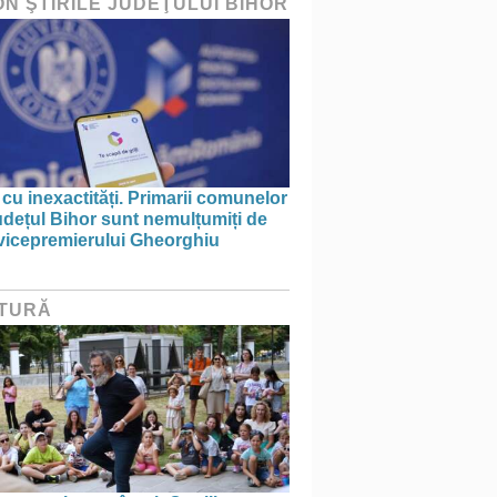
ON ŞTIRILE JUDEŢULUI BIHOR
 cu inexactități. Primarii comunelor
udețul Bihor sunt nemulțumiți de
 vicepremierului Gheorghiu
TURĂ