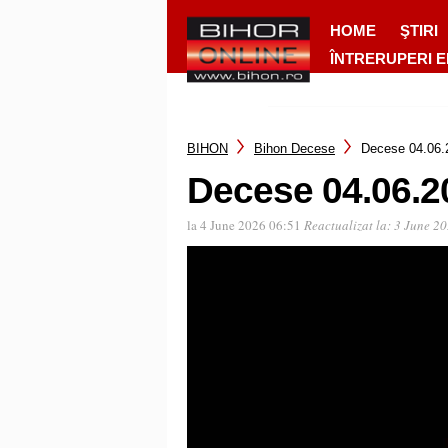
HOME
ŞTIRI
ÎNTRERUPERI 
BIHON
Bihon Decese
Decese 04.06.
Decese 04.06.2
la 4 June 2026 06:51
Reactualizat la:
3 June 20