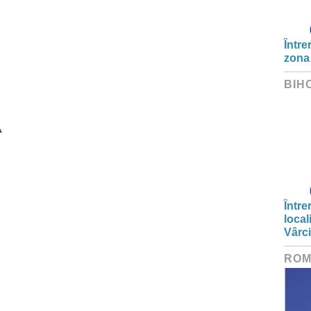
Între
zona
BIH
A
Între
local
Vârc
ROM