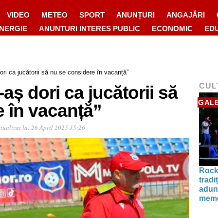
VIDEO
METEO
SPORT
ANUNȚURI
ANGAJĂRI
ENERGIE
ANUNTURI INTERES PUBLIC
ECONOMIC
ED
dori ca jucătorii să nu se considere în vacanță”
CUL
-aș dori ca jucătorii să
GALE
e în vacanță”
tualizat la:
26 April 2025 15:26
Rock
tradi
aduna
memo