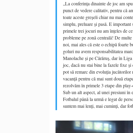
„La conferința dinainte de joc am spu
punct de vedere calitativ, pentru că a
toate aceste greșeli chiar nu mai cont
simplu, preluare și pasă. E important s
primele trei jocuri nu am înțeles de c
probleme pe zonă centrală! De multe o
noi, mai ales că este o echipă foarte b
goluri nu avem responsabilitatea marcaj
Manolache și pe Cărăruș, dar în Liga 2 
joc, dacă nu stai bine la fazele fixe ș
pot să remarc din evoluția jucătorilor
vacanță pentru că mai sunt două etape.
rezolvăm în primele 3 etape din play-
Sub un alt aspect, al unei presiuni în 
Fotbalul până la urmă e legat de person
suntem mai lenți, mai cuminți, dar fotb