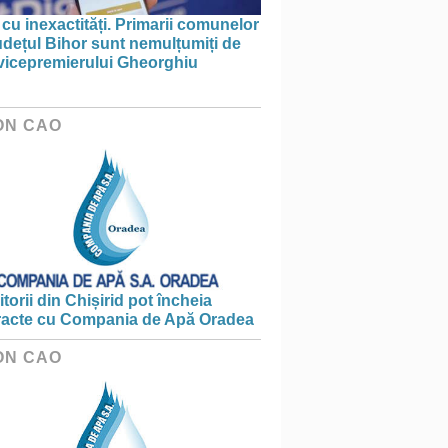
 cu inexactități. Primarii comunelor
udețul Bihor sunt nemulțumiți de
 vicepremierului Gheorghiu
ON CAO
torii din Chișirid pot încheia
racte cu Compania de Apă Oradea
ON CAO