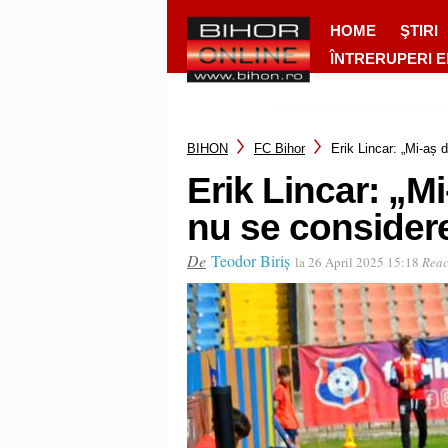
HOME
ŞTIRI
ÎNTRERUPERI 
BIHON
FC Bihor
Erik Lincar: „Mi-aș 
Erik Lincar: „Mi
nu se consider
De
Teodor Biriș
la 26 April 2025 15:18
Reac