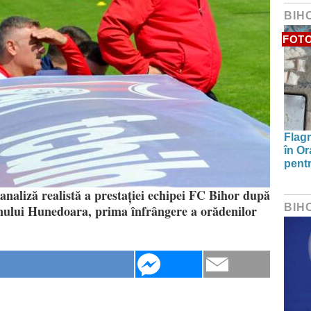
BIH
FOT
Flagr
în Or
pentr
analiză realistă a prestației echipei FC Bihor după
BIH
inului Hunedoara, prima înfrângere a orădenilor