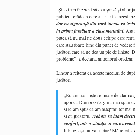
„Și azi am încercat să dau șansă și altor ju
publicul orădean care a asistat la acest mec
dar cu siguranță din vară încolo va treb
în prima jumătate a clasamentului
.
Așa n
putea să nu mai fie două echipe care renun
care stau foarte bine din punct de vedere f
jucători care să ne dea un pic de liniște.
probleme”, a declarat antrenorul orădean.
Lincar a reiterat că aceste meciuri de după
jucători.
„Eu am tras niște semnale de alarmă și
apoi cu Dumbrăvița și nu mai spun de 
și le-am spus că am așteptări tot mai m
și cu jucătorii.
Trebuie să luăm decizi
confort, într-o situație în care avem
fi bine, așa nu va fi bine! Mă repet, a