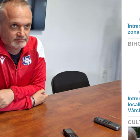
Între
zona
BIH
Între
local
Vârc
CUL