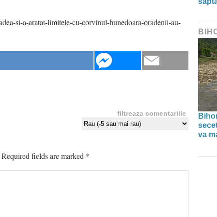
săpt
adea-si-a-aratat-limitele-cu-corvinul-hunedoara-oradenii-au-
BIH
filtreaza comentariile
Bihor
secet
va ma
Required fields are marked
*