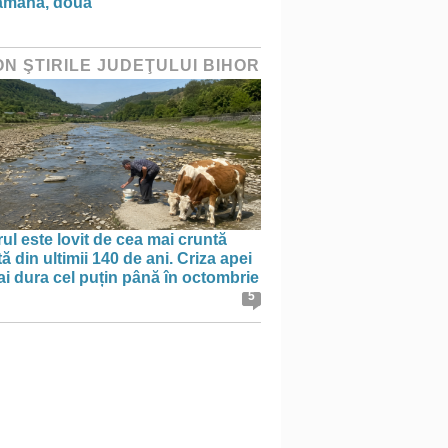
ămână, două”
ON ŞTIRILE JUDEŢULUI BIHOR
ul este lovit de cea mai cruntă
ă din ultimii 140 de ani. Criza apei
i dura cel puțin până în octombrie
5