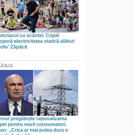
ectacol cu scântei: Copiii
peră electricitatea statică alături
ofu' Zăpăcit
ÂNIA
nul pregătește raționalizarea
iei pentru marii consumatori.
an: „Criza ar mai putea dura o