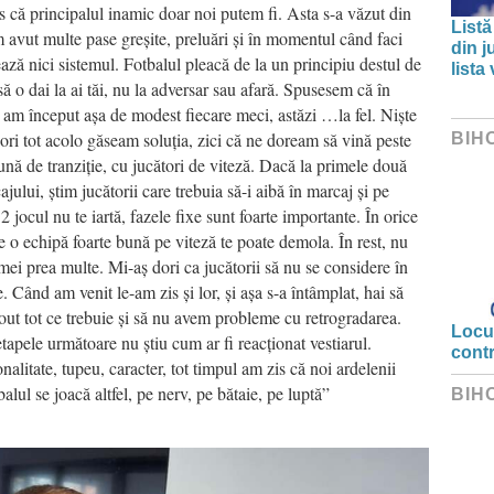
s că principalul inamic doar noi putem fi. Asta s-a văzut din
Listă
m avut multe pase greșite, preluări și în momentul când faci
din j
ează nici sistemul. Fotbalul pleacă de la un principiu destul de
lista
ă o dai la ai tăi, nu la adversar sau afară. Spusesem că în
e am început așa de modest fiecare meci, astăzi …la fel. Niște
ri tot acolo găseam soluția, zici că ne doream să vină peste
BIH
ună de tranziție, cu jucători de viteză. Dacă la primele două
ului, știm jucătorii care trebuia să-i aibă în marcaj și pe
jocul nu te iartă, fazele fixe sunt foarte importante. În orice
i e o echipă foarte bună pe viteză te poate demola. În rest, nu
 mei prea multe. Mi-aș dori ca jucătorii să nu se considere în
 Când am venit le-am zis și lor, și așa s-a întâmplat, hai să
out tot ce trebuie și să nu avem probleme cu retrogradarea.
Locui
etapele următoare nu știu cum ar fi reacționat vestiarul.
cont
alitate, tupeu, caracter, tot timpul am zis că noi ardelenii
alul se joacă altfel, pe nerv, pe bătaie, pe luptă”
BIH