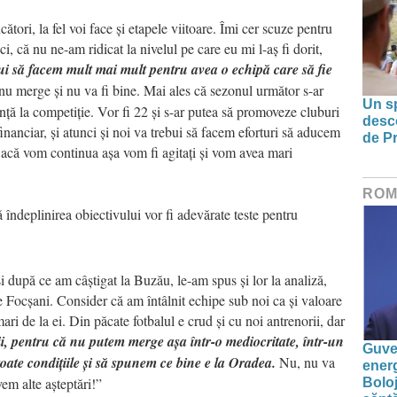
cători, la fel voi face și etapele viitoare. Îmi cer scuze pentru
i, că nu ne-am ridicat la nivelul pe care eu mi l-aș fi dorit,
ui să facem mult mai mult pentru avea o echipă care să fie
u merge și nu va fi bine. Mai ales că sezonul următor s-ar
Un sp
ță la competiție. Vor fi 22 și s-ar putea să promoveze cluburi
desco
inanciar, și atunci și noi va trebui să facem eforturi să aducem
de Pr
 Dacă vom continua așa vom fi agitați și vom avea mari
ROM
 îndeplinirea obiectivului vor fi adevărate teste pentru
 după ce am câștigat la Buzău, le-am spus și lor la analiză,
Focșani. Consider că am întâlnit echipe sub noi ca și valoare
ari de la ei. Din păcate fotbalul e crud și cu noi antrenorii, dar
i, pentru că nu putem merge așa într-o mediocritate, într-un
Guver
 toate condițiile și să spunem ce bine e la Oradea.
Nu, nu va
energ
vem alte așteptări!”
Boloj