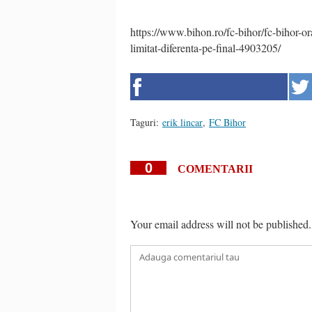
https://www.bihon.ro/fc-bihor/fc-bihor-or
limitat-diferenta-pe-final-4903205/
Taguri:
erik lincar
,
FC Bihor
0
COMENTARII
Your email address will not be published.