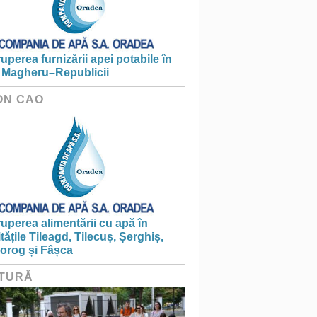
ruperea furnizării apei potabile în
 Magheru–Republicii
ON CAO
ruperea alimentării cu apă în
itățile Tileagd, Tilecuș, Șerghiș,
iorog și Fâșca
TURĂ