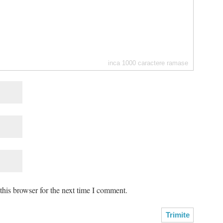
inca
1000
caractere ramase
his browser for the next time I comment.