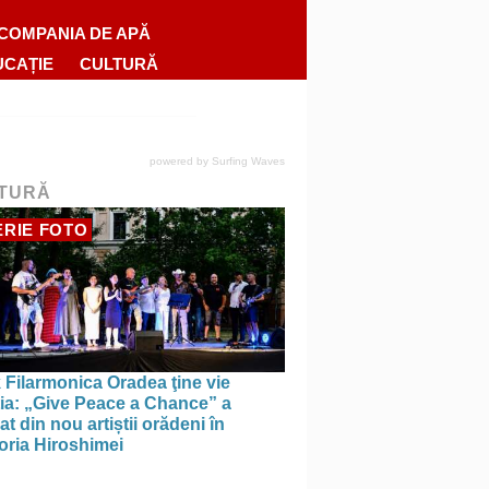
COMPANIA DE APĂ
UCAȚIE
CULTURĂ
powered by
Surfing Waves
TURĂ
RIE FOTO
 Filarmonica Oradea ţine vie
ția: „Give Peace a Chance” a
t din nou artiștii orădeni în
ria Hiroshimei