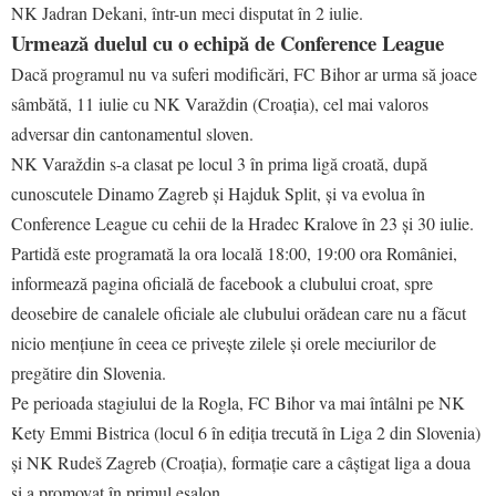
NK Jadran Dekani, într-un meci disputat în 2 iulie.
Urmează duelul cu o echipă de Conference League
Dacă programul nu va suferi modificări, FC Bihor ar urma să joace
sâmbătă, 11 iulie cu NK Varaždin (Croația), cel mai valoros
adversar din cantonamentul sloven.
NK Varaždin s-a clasat pe locul 3 în prima ligă croată, după
cunoscutele Dinamo Zagreb și Hajduk Split, și va evolua în
Conference League cu cehii de la Hradec Kralove în 23 și 30 iulie.
Partidă este programată la ora locală 18:00, 19:00 ora României,
informează pagina oficială de facebook a clubului croat, spre
deosebire de canalele oficiale ale clubului orădean care nu a făcut
nicio mențiune în ceea ce privește zilele și orele meciurilor de
pregătire din Slovenia.
Pe perioada stagiului de la Rogla, FC Bihor va mai întâlni pe NK
Kety Emmi Bistrica (locul 6 în ediția trecută în Liga 2 din Slovenia)
și NK Rudeš Zagreb (Croația), formație care a câștigat liga a doua
și a promovat în primul eșalon.