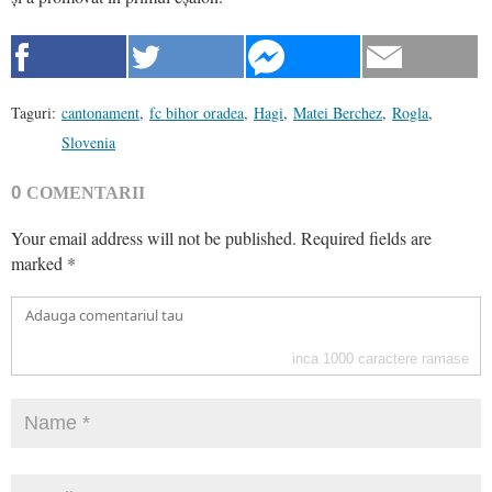
Taguri:
cantonament
,
fc bihor oradea
,
Hagi
,
Matei Berchez
,
Rogla
,
Slovenia
0
COMENTARII
Your email address will not be published.
Required fields are
marked
*
inca
1000
caractere ramase