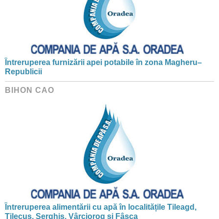
Întreruperea furnizării apei potabile în zona Magheru–
Republicii
BIHON CAO
Întreruperea alimentării cu apă în localitățile Tileagd,
Tilecuș, Șerghiș, Vârciorog și Fâșca