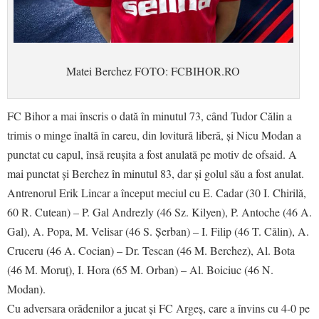
Matei Berchez FOTO: FCBIHOR.RO
FC Bihor a mai înscris o dată în minutul 73, când Tudor Călin a
trimis o minge înaltă în careu, din lovitură liberă, și Nicu Modan a
punctat cu capul, însă reușita a fost anulată pe motiv de ofsaid. A
mai punctat și Berchez în minutul 83, dar și golul său a fost anulat.
Antrenorul Erik Lincar a început meciul cu E. Cadar (30 I. Chirilă,
60 R. Cutean) – P. Gal Andrezly (46 Sz. Kilyen), P. Antoche (46 A.
Gal), A. Popa, M. Velisar (46 S. Șerban) – I. Filip (46 T. Călin), A.
Cruceru (46 A. Cocian) – Dr. Tescan (46 M. Berchez), Al. Bota
(46 M. Moruț), I. Hora (65 M. Orban) – Al. Boiciuc (46 N.
Modan).
Cu adversara orădenilor a jucat și FC Argeș, care a învins cu 4-0 pe