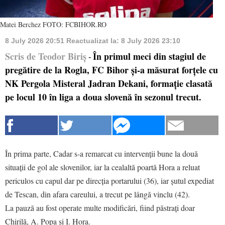
Matei Berchez FOTO: FCBIHOR.RO
8 July 2026 20:51
Reactualizat la:
8 July 2026 23:10
Scris de Teodor Biriș
În primul meci din stagiul de
-
pregătire de la Rogla, FC Bihor și-a măsurat forțele cu
NK Pergola Misteral Jadran Dekani, formație clasată
pe locul 10 în liga a doua slovenă în sezonul trecut.
În prima parte, Cadar s-a remarcat cu intervenții bune la două
situații de gol ale slovenilor, iar la cealaltă poartă Hora a reluat
periculos cu capul dar pe direcția portarului (36), iar șutul expediat
de Tescan, din afara careului, a trecut pe lângă vinclu (42).
La pauză au fost operate multe modificări, fiind păstrați doar
Chirilă, A. Popa și I. Hora.