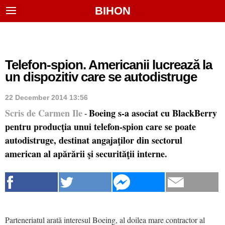
BIHON
Telefon-spion. Americanii lucrează la
un dispozitiv care se autodistruge
22 December 2014 13:56
Scris de Carmen Ile
Boeing s-a asociat cu BlackBerry
-
pentru producţia unui telefon-spion care se poate
autodistruge, destinat angajaţilor din sectorul
american al apărării şi securităţii interne.
Parteneriatul arată interesul Boeing, al doilea mare contractor al