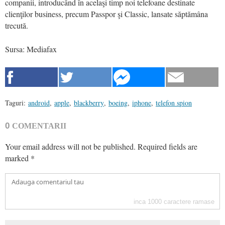
companii, introducând în acelaşi timp noi telefoane destinate
clienţilor business, precum Passpor şi Classic, lansate săptămâna
trecută.
Sursa: Mediafax
Taguri:
android
,
apple
,
blackberry
,
boeing
,
iphone
,
telefon spion
0
COMENTARII
Your email address will not be published.
Required fields are
marked
*
inca
1000
caractere ramase