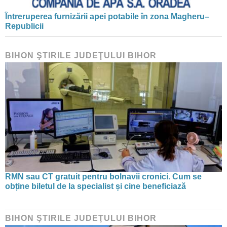
Întreruperea furnizării apei potabile în zona Magheru–
Republicii
BIHON ŞTIRILE JUDEŢULUI BIHOR
RMN sau CT gratuit pentru bolnavii cronici. Cum se
obține biletul de la specialist și cine beneficiază
BIHON ŞTIRILE JUDEŢULUI BIHOR