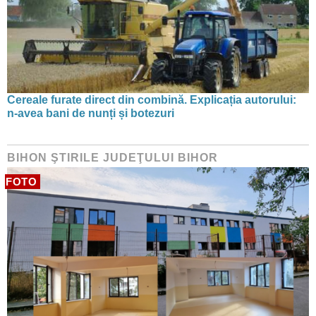
Cereale furate direct din combină. Explicația autorului:
n-avea bani de nunți și botezuri
BIHON ŞTIRILE JUDEŢULUI BIHOR
FOTO