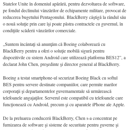
Statelor Unite în domeniul apărării, pentru dezvoltarea de software,
pe fondul declinului vânzărilor de echipamente militare, provocat de
reducerea bugetului Pentagonului. BlackBerry câştigă la rândul său
o nouă soluţie prin care îşi poate păstra contractele cu guvernul, în
condiţiile scăderii vânzărilor comerciale.
„Suntem încântaţi să anunţăm că Boeing colaborează cu
BlackBerry pentru a oferi o soluţie mobilă sigură pentru
dispozitivile cu sistem Android care utilizează platforma BES12”, a
declarat John Chen, preşedinte şi director general al BlackBerry.
Boeing a testat smartphone-ul securizat Boeing Black cu softul
BES pentru servere destinate companiilor, care permite marilor
corporaţii şi departamentelor guvernamentale să urmărească
telefoanele angajaţilor. Serverul este compatibil cu telefoanele care
funcţionează cu Android, precum şi cu aparatele iPhone ale Apple.
De la preluarea conducerii BlackBerry, Chen s-a concentrat pe
furnizarea de software şi sisteme de securitate pentru guverne şi