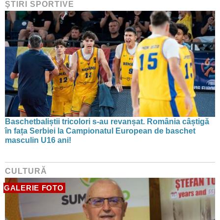
ŞTIRI SPORTIVE
Baschetbaliștii tricolori s-au revanșat. România câștigă
în fața Serbiei la Campionatul European de baschet
masculin U16 ani!
CULTURĂ
GALERIE FOTO