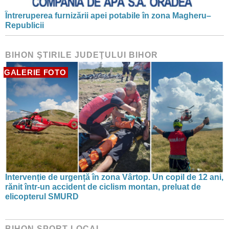
Întreruperea furnizării apei potabile în zona Magheru–
Republicii
BIHON ŞTIRILE JUDEŢULUI BIHOR
GALERIE FOTO
Intervenție de urgență în zona Vârtop. Un copil de 12 ani,
rănit într-un accident de ciclism montan, preluat de
elicopterul SMURD
BIHON SPORT LOCAL