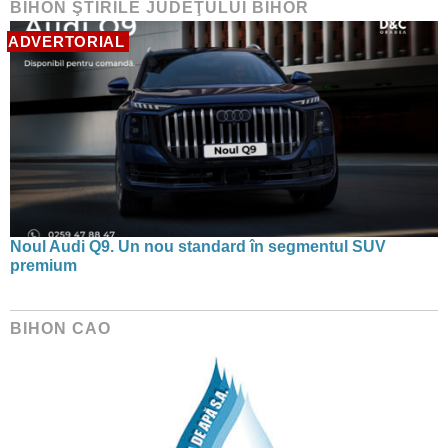
BIHON ŞTIRILE JUDEŢULUI BIHOR
ADVERTORIAL
Noul Audi Q9. Un nou standard în segmentul SUV
premium
BIHON CAO