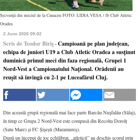
Secvență din meciul de la Cauaceu FOTO: LIDIA VESA / fb Club Atletic
Oradea
2 June 2026 09:02
Scris de Teodor Biriș
Campioană pe plan județean,
-
echipa de juniori U19 a Club Atletic Oradea a susținut
duminică primul meci din faza regională, Grupei 1
Nord-Vest a Campionatului Național. Orădenii au
reușit să învingă cu 2-1 pe Luceafărul Cluj.
Din această grupă regională mai face parte Barcău Nușfalău (Sălaj),
în timp ce Grupa 2 Nord-Vest este compusă din Recolta Dorolț
(Satu Mare) și FC Șișești (Maramureș).
După un început de joc echilibrat, „atleticii” au deschis scorul prin