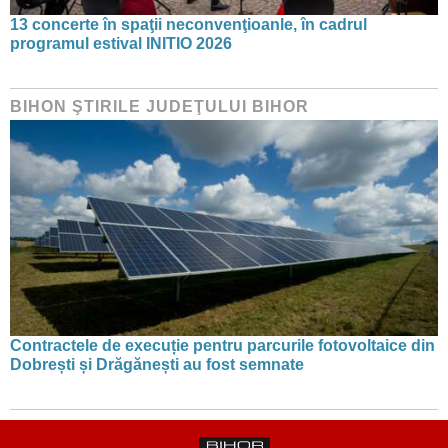
13 concerte în spaţii neconvenţioanle, în cadrul
programul estival INITIO 2026
BIHON ŞTIRILE JUDEŢULUI BIHOR
Contractele de execuție pentru parcurile fotovoltaice din
Dobrești și Drăgănești au fost semnate