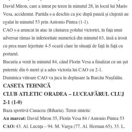
David Miron, care a intrat pe teren în minutul 28, în locul lui Mario
Vesa, accidentat. Partida s-a deschis ca joc după pauză și clujenii au
egalat în minutul 53 prin Antonio Pintea (1-1).
CAO s-a aruncat în atac în căutarea golului victoriei, în fața unui
adversar rămas în inferioritate numerică din minutul 63, însă a irosit
cu prea mare lejeritate 4-5 ocazii clare în situații de față în față cu
portarul.
Bucuria a venit în minutul 84, când Florin Vesa a finalizat cu un șut
puternic din 6 metri și a adus victoria lui CAO cu 2-1.
Duminica viitoare CAO va juca în deplasare la Barcău Nușfalău.
CASETA TEHNICĂ
CLUB ATLETIC ORADEA – LUCEAFĂRUL CLUJ
2-1 (1-0)
Baza sportivă Cauaceu (Biharia). Teren sintetic
Au marcat:
David Miron 35, Florin Vesa 84 / Antonio Pintea 53
CAO:
43. Al. Lucuța – 94. M. Varga (77. Al. Herman 65), 33. L.