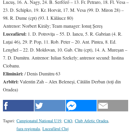
Lucuș, 16. A. Nagy, 24. B. Serfőző – 13. Fr. Petraro, 18. Fl. Vesa –
23. D. Schipko, 19. Kr. Horvát, 17. M. Vesa (99. D. Miron 28) –
98. R. Dume (cpt) (93. I. Kălăucz 80)
Antrenor: Norbert Király; Team manager: Ionuț Șereș
Luceafărul:
1. D. Potrovița – 55. D. Iancu, 5. R. Gabrian (4. R.
Luțai 46), 29. P. Pop, 11. Rob. Peter – 20. Ant. Pintea, 8. Ed.
Lenghel – 22. D. Moldovan, 10. Gab. Cîtu (cpt), 14. A. Mureșan –
7. D. Dumitru. Antrenor: Iulian Szekely; antrenor secund: Iustina
Ciobanu.
Eliminări:
/ Denis Dumitru 63
Arbitri:
Valentin Zah – Alex Beleneși, Cătălin Derban (toți din
Oradea)
Taguri:
Campionatul National U19
,
CAO
,
Club Atletic Oradea
,
faza regionala
,
Luceafărul Cluj