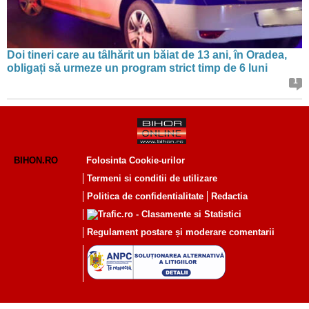
Doi tineri care au tâlhărit un băiat de 13 ani, în Oradea,
obligați să urmeze un program strict timp de 6 luni
1
BIHON.RO
Folosinta Cookie-urilor
Termeni si conditii de utilizare
Politica de confidentialitate
Redactia
Regulament postare și moderare comentarii