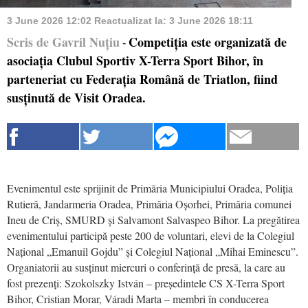
3 June 2026 12:02
Reactualizat la:
3 June 2026 18:11
Scris de Gavril Nuțiu
Competiția este organizată de
-
asociația Clubul Sportiv X-Terra Sport Bihor, în
parteneriat cu Federația Română de Triatlon, fiind
susținută de Visit Oradea.
Evenimentul este sprijinit de Primăria Municipiului Oradea, Poliția
Rutieră, Jandarmeria Oradea, Primăria Oșorhei, Primăria comunei
Ineu de Criș, SMURD și Salvamont Salvaspeo Bihor. La pregătirea
evenimentului participă peste 200 de voluntari, elevi de la Colegiul
Național „Emanuil Gojdu” și Colegiul Național „Mihai Eminescu”.
Organiatorii au susținut miercuri o conferință de presă, la care au
fost prezenți: Szokolszky István – președintele CS X-Terra Sport
Bihor, Cristian Morar, Váradi Marta – membri în conducerea