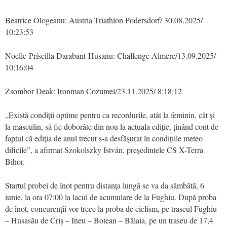
Beatrice Ologeanu: Austria Triathlon Podersdorf/ 30.08.2025/
10:23:53
Noelle-Priscilla Darabant-Husanu: Challenge Almere/13.09.2025/
10:16:04
Zsombor Deak: Ironman Cozumel/23.11.2025/ 8:18:12
„Există condiții optime pentru ca recordurile, atât la feminin, cât și
la masculin, să fie doborâte din nou la actuala ediție, ținând cont de
faptul că ediția de anul trecut s-a desfășurat în condițiile meteo
dificile”, a afirmat Szokolszky István, președintele CS X-Terra
Bihor.
Startul probei de înot pentru distanța lungă se va da sâmbătă, 6
iunie, la ora 07:00 la lacul de acumulare de la Fughiu. După proba
de înot, concurenții vor trece la proba de ciclism, pe traseul Fughiu
– Husasău de Criș – Ineu – Botean – Bălaia, pe un traseu de 17,4