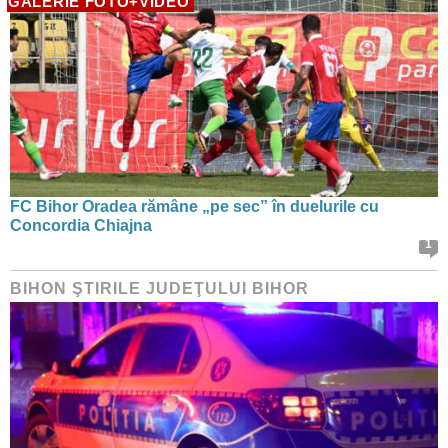
GALERIE FOTO+VIDEO
FC Bihor Oradea rămâne „pe sec” în duelurile cu
Concordia Chiajna
1
BIHON ŞTIRILE JUDEŢULUI BIHOR