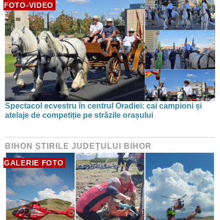
FOTO-VIDEO
Spectacol ecvestru în centrul Oradiei: cai campioni și
atelaje de competiție pe străzile orașului
BIHON ŞTIRILE JUDEŢULUI BIHOR
GALERIE FOTO