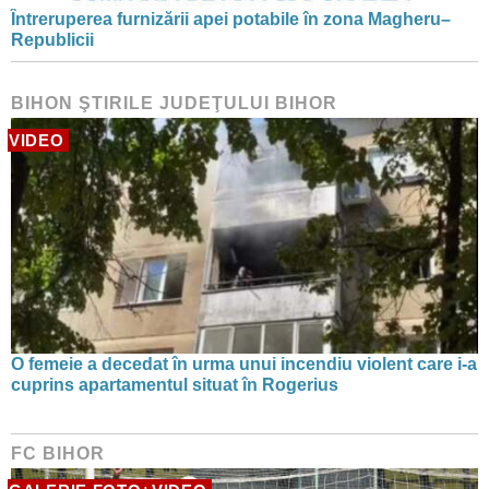
Întreruperea furnizării apei potabile în zona Magheru–
Republicii
BIHON ŞTIRILE JUDEŢULUI BIHOR
VIDEO
O femeie a decedat în urma unui incendiu violent care i-a
cuprins apartamentul situat în Rogerius
FC BIHOR