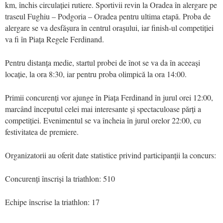
km, închis circulației rutiere. Sportivii revin la Oradea în alergare pe
traseul Fughiu – Podgoria – Oradea pentru ultima etapă. Proba de
alergare se va desfășura în centrul orașului, iar finish-ul competiției
va fi în Piața Regele Ferdinand.
Pentru distanța medie, startul probei de înot se va da în aceeași
locație, la ora 8:30, iar pentru proba olimpică la ora 14:00.
Primii concurenți vor ajunge în Piața Ferdinand în jurul orei 12:00,
marcând începutul celei mai interesante și spectaculoase părți a
competiției. Evenimentul se va încheia în jurul orelor 22:00, cu
festivitatea de premiere.
Organizatorii au oferit date statistice privind participanții la concurs:
Concurenți înscriși la triathlon: 510
Echipe înscrise la triathlon: 17