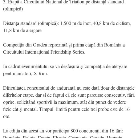
3. Etapă a Circuitului Național de Triatlon pe distanță standard
(olimpică)
Distanța standard (olimpică): 1.500 m de înot, 40,8 km de ciclism,
11,8 km de alergare
Competiția din Oradea reprezintă și prima etapă din România a
Circuitului Internațional Friendship Series.
În cadrul evenimentului se va desfășura și competiția de alergare
pentru amatori, X-Run.
Dificultatea concursului de anduranță nu este dată doar de distanțele
diferitelor etape, dar și de faptul că ele sunt parcurse consecutiv, fără
oprire, solicitând sportivii la maximum, atât din punct de vedere
fizic cât și mental. Timpul- limită pentru cele trei probe este de 16
ore.
La ediția din acest an vor participa 800 concurenți, din 16 tări:
România, Belgia, Franta, Elvetia, Germania, Croatia, Ungaria,