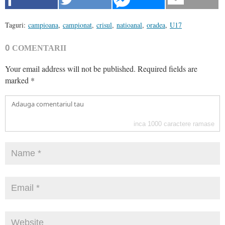
Taguri:
campioana
,
campionat
,
crisul
,
natioanal
,
oradea
,
U17
0
COMENTARII
Your email address will not be published.
Required fields are
marked
*
inca
1000
caractere ramase