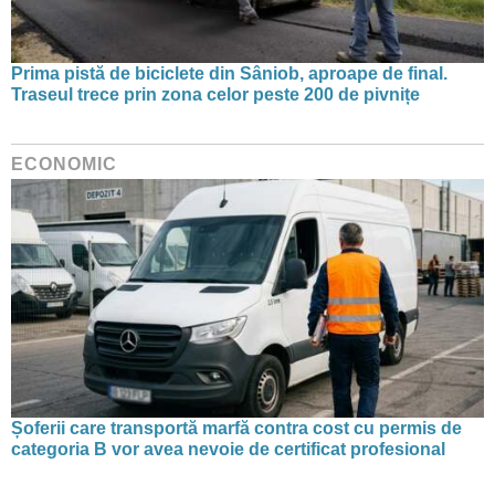
Prima pistă de biciclete din Sâniob, aproape de final.
Traseul trece prin zona celor peste 200 de pivnițe
ECONOMIC
Șoferii care transportă marfă contra cost cu permis de
categoria B vor avea nevoie de certificat profesional