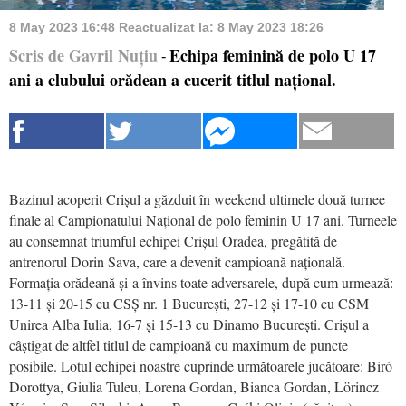
8 May 2023 16:48
Reactualizat la:
8 May 2023 18:26
Scris de Gavril Nuțiu
Echipa feminină de polo U 17
-
ani a clubului orădean a cucerit titlul național.
Bazinul acoperit Crișul a găzduit în weekend ultimele două turnee
finale al Campionatului Național de polo feminin U 17 ani. Turneele
au consemnat triumful echipei Crișul Oradea, pregătită de
antrenorul Dorin Sava, care a devenit campioană națională.
Formația orădeană și-a învins toate adversarele, după cum urmează:
13-11 și 20-15 cu CSȘ nr. 1 București, 27-12 și 17-10 cu CSM
Unirea Alba Iulia, 16-7 și 15-13 cu Dinamo București. Crișul a
câștigat de altfel titlul de campioană cu maximum de puncte
posibile. Lotul echipei noastre cuprinde următoarele jucătoare: Biró
Dorottya, Giulia Tuleu, Lorena Gordan, Bianca Gordan, Lörincz