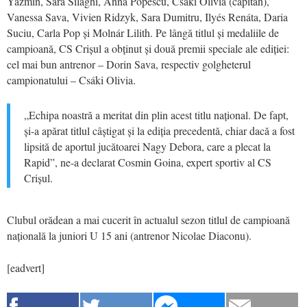
Yázmin, Sara Silaghi, Anna Popescu, Csáki Olivia (căpitan),
Vanessa Sava, Vivien Ridzyk, Sara Dumitru, Ilyés Renáta, Daria
Suciu, Carla Pop și Molnár Lilith. Pe lângă titlul și medaliile de
campioană, CS Crișul a obținut și două premii speciale ale ediției:
cel mai bun antrenor – Dorin Sava, respectiv golgheterul
campionatului – Csáki Olivia.
„Echipa noastră a meritat din plin acest titlu național. De fapt,
și-a apărat titlul câștigat și la ediția precedentă, chiar dacă a fost
lipsită de aportul jucătoarei Nagy Debora, care a plecat la
Rapid”, ne-a declarat Cosmin Goina, expert sportiv al CS
Crișul.
Clubul orădean a mai cucerit în actualul sezon titlul de campioană
națională la juniori U 15 ani (antrenor Nicolae Diaconu).
[eadvert]