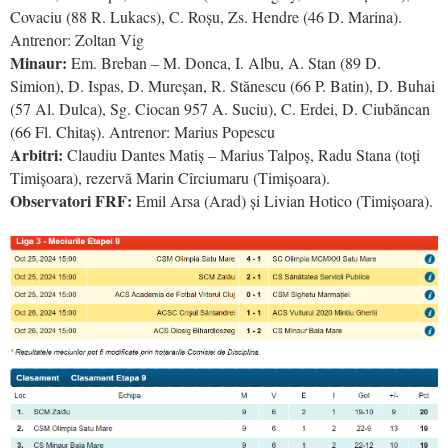
Covaciu (88 R. Lukacs), C. Roșu, Zs. Hendre (46 D. Marina).
Antrenor: Zoltan Vig
Minaur:
Em. Breban – M. Donca, I. Albu, A. Stan (89 D.
Simion), D. Ispas, D. Mureșan, R. Stănescu (66 P. Batin), D. Buhai
(57 Al. Dulca), Sg. Ciocan 957 A. Suciu), C. Erdei, D. Ciubăncan
(66 Fl. Chitaș). Antrenor: Marius Popescu
Arbitri:
Claudiu Dantes Matiș – Marius Talpoș, Radu Stana (toți
Timișoara), rezervă Marin Cîrciumaru (Timișoara).
Observatori FRF:
Emil Arsa (Arad) și Livian Hotico (Timișoara).