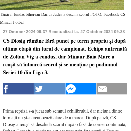
Tânărul fundaș bihorean Darius Judea a deschis scorul FOTO: Facebook CS
Minaur Fotbal
27 October 2024 09:37
Reactualizat la:
27 October 2024 09:38
CS Diosig rămâne fără punct pe teren propriu și după
ultima etapă din turul de campionat. Echipa antrenată
de Zoltan Vig a condus, dar Minaur Baia Mare a
reușit să întoarcă scorul și se menține pe podiumul
Seriei 10 din Liga 3.
Prima repriză s-a jucat sub semnul echilibrului, dar niciuna dintre
formații nu și-a creat ocazii clare de a marca. După pauză, CS
Diosig a reușit să deschidă scorul după o fază de corner continuată,
Robert Gergely a trimis un șut centrare prin fața porții și Darius