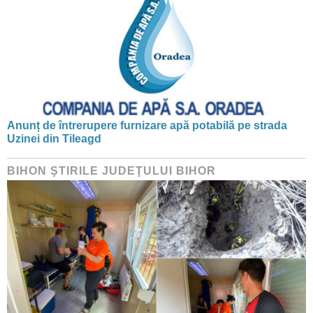
Anunț de întrerupere furnizare apă potabilă pe strada
Uzinei din Tileagd
BIHON ŞTIRILE JUDEŢULUI BIHOR