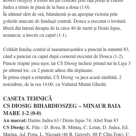
Judea a trimis în plasă de la bara a doua (1-0).
În ultimul sfert de oră, băimărenii și-au apropiat victoria prin
golurile marcate de fundașii centrali. Donca a executat o lovitură
liberă din lateral dreapta de la circa 40 de metri și Denis Ispas,
nemarcat, a înscris cu capul (1-1).
Celălalt fundaș central al maramureșenilor a punctat în minutul 83,
când a punctat cu capul după cornerul executat de Donca (1-2).
Puncte risipite prea ușor, iar CS Diosig încheie primul tur în Liga 3
pe ultimul loc, cu 2 puncte aduse din deplasare.
În prima etapă a returului, CS Diosig va juca acasă sâmbătă, 2
noiembrie, de la ora 14:00, cu Vulturul Mintiu Gherlii.
CASETA TEHNICĂ
CS DIOSIG BIHARDIOSZEG – MINAUR BAIA
MARE 1-2 (0-0)
Au marcat:
Darius Judea 63 / Denis Ispas 74, Abel Stan 83
CS Diosig:
K. Fila – D. Bora, B. Mintaș, C. Letan, D. Judea, Ed.
Marina, Ad. Popa, L. Nicoară (46 R. Gergely, 88 P. Chiș-Toie), C.